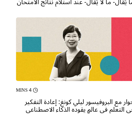
ا يُقال- ما لا يُقال- عند استلام نتائج الامتحان
4 MINS
وار مع البروفيسور ليلي كونغ: إعادة التفكير
ي التعلم في عالمٍ يقوده الذكاء الاصطناعي