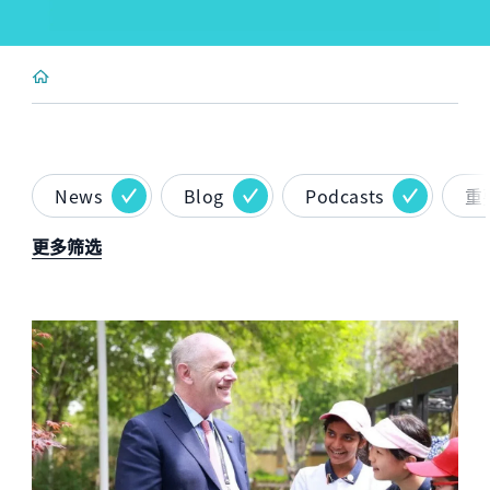
News
Blog
Podcasts
重
更多筛选
News image