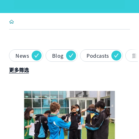
News
Blog
Podcasts
重
更多筛选
News image