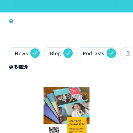
News
Blog
Podcasts
重
更多筛选
News image