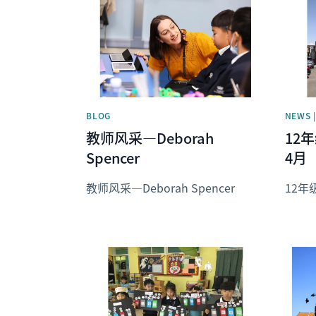
News image
News 
BLOG
NEWS 
教师风采—Deborah
12
Spencer
4月
教师风采—Deborah Spencer
12年
News image
News 