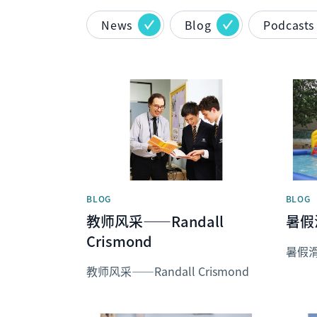
News
Blog
Podcasts
News image
News 
BLOG
BLOG
教师风采——Randall
暑假
Crismond
暑假
教师风采——Randall Crismond