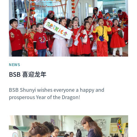
NEWS
BSB 喜迎龙年
BSB Shunyi wishes everyone a happy and
prosperous Year of the Dragon!
News image