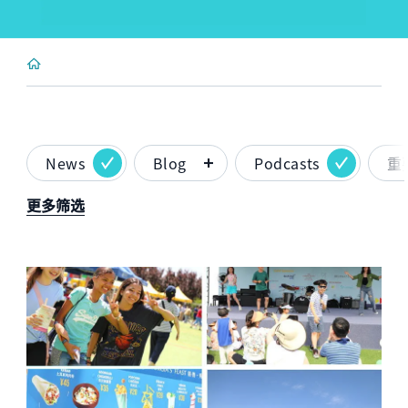
News
Blog
Podcasts
重
更多筛选
News image