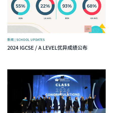
新闻 | SCHOOL UPDATES
2024 IGCSE / A LEVEL优异成绩公布
News image