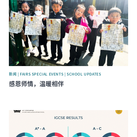
News image
新闻 | FAIRS SPECIAL EVENTS | SCHOOL UPDATES
感恩师情，温暖相伴
News image