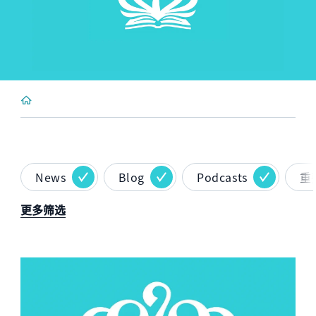
News
Blog
Podcasts
重
更多筛选
News image