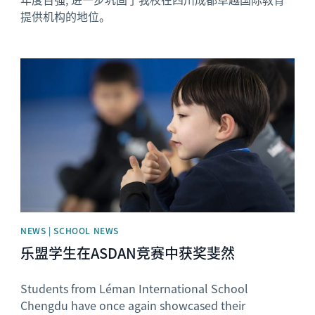
提供机构的地位。
News image
NEWS | SCHOOL NEWS
乐盟学生在ASDAN竞赛中获奖斐然
Students from Léman International School
Chengdu have once again showcased their