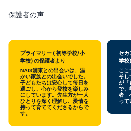
保護者の声
プライマリー ( 初等学校/小
セカ
学校) の保護者より
学校
NAIS浦東との出会いは、温
ここ
かい家族との出会いでした。
そし
子どもたちは安心して毎日を
が「
過ごし、心から登校を楽しみ
で、
にしています。先生方が一人
者」
ひとりを深く理解し、愛情を
って
持って育ててくださるからで
す。