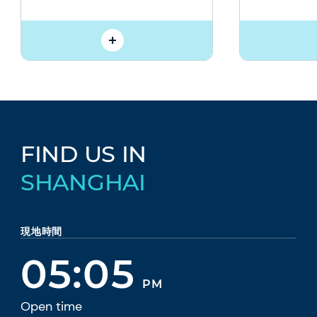
FIND US IN
SHANGHAI
現地時間
05:05
PM
Open time