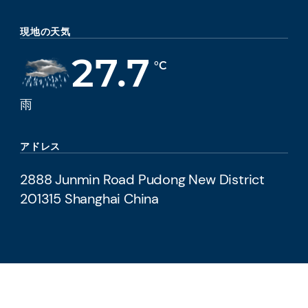
現地の天気
27.7
°C
雨
アドレス
2888 Junmin Road Pudong New District
201315 Shanghai China