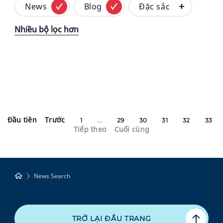
News
Blog
Đặc sắc
Nhiều bộ lọc hơn
Đầu tiên
Trước
1
...
29
30
31
32
33
Tiếp theo
Cuối cùng
News Search
TRỞ LẠI ĐẦU TRANG