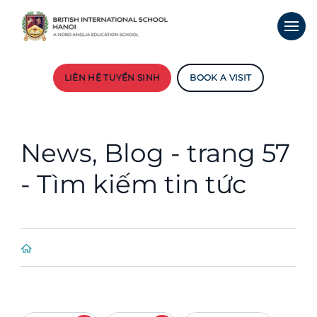
LIÊN HỆ TUYỂN SINH
BOOK A VISIT
News, Blog - trang 57
- Tìm kiếm tin tức