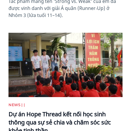
Tác phẩm mang tên 'Strong vs. Weak' của em đã
được vinh danh với giải Á quân (Runner‑Up) ở
Nhóm 3 (lứa tuổi 11–14).
News image
NEWS | |
Dự án Hope Thread kết nối học sinh
thông qua sự sẻ chia và chăm sóc sức
khỏe tinh thần