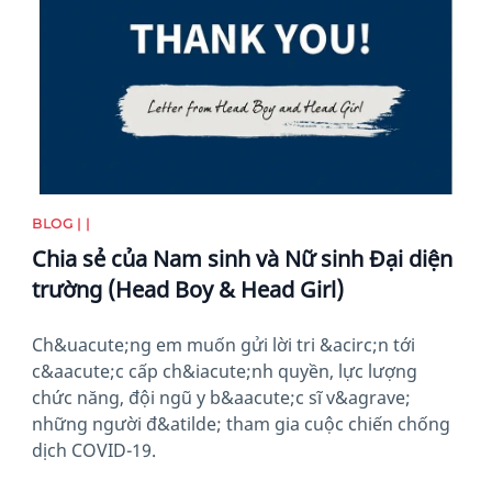
BLOG | |
Chia sẻ của Nam sinh và Nữ sinh Đại diện
trường (Head Boy & Head Girl)
Ch&uacute;ng em muốn gửi lời tri &acirc;n tới
c&aacute;c cấp ch&iacute;nh quyền, lực lượng
chức năng, đội ngũ y b&aacute;c sĩ v&agrave;
những người đ&atilde; tham gia cuộc chiến chống
dịch COVID-19.