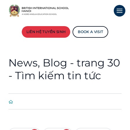
LIÊN HỆ TUYỂN SINH
BOOK A VISIT
News, Blog - trang 30
- Tìm kiếm tin tức