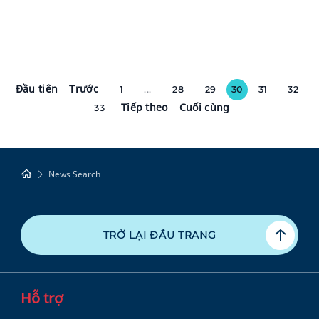
Đầu tiên
Trước
1
...
28
29
30
31
32
Tiếp theo
Cuối cùng
33
News Search
TRỞ LẠI ĐẦU TRANG
Hỗ trợ