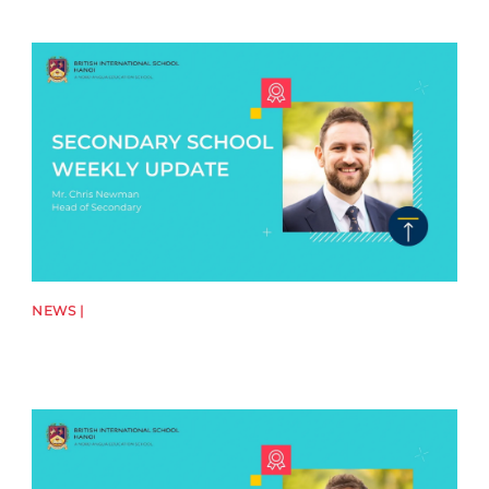
News image
NEWS |
News image