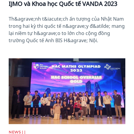
IJMO và Khoa học Quốc tế VANDA 2023
Th&agrave;nh t&iacute;ch ấn tượng của Nhật Nam
trong hai kỳ thi quốc tế n&agrave;y đ&atilde; mang
lại niềm tự h&agrave;o to lớn cho cộng đồng
trường Quốc tế Anh BIS H&agrave; Nội.
News image
NEWS | |