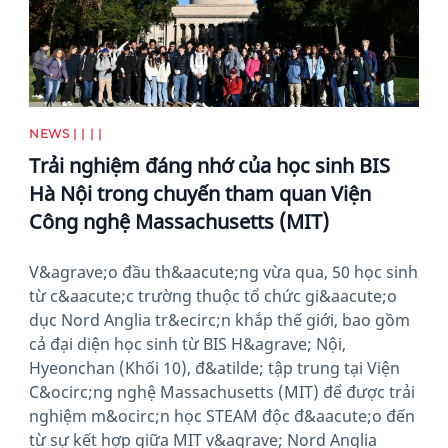
NEWS | | | |
Trải nghiệm đáng nhớ của học sinh BIS
Hà Nội trong chuyến tham quan Viện
Công nghệ Massachusetts (MIT)
V&agrave;o đầu th&aacute;ng vừa qua, 50 học sinh
từ c&aacute;c trường thuộc tổ chức gi&aacute;o
dục Nord Anglia tr&ecirc;n khắp thế giới, bao gồm
cả đại diện học sinh từ BIS H&agrave; Nội,
Hyeonchan (Khối 10), đ&atilde; tập trung tại Viện
C&ocirc;ng nghệ Massachusetts (MIT) để được trải
nghiệm m&ocirc;n học STEAM độc đ&aacute;o đến
từ sự kết hợp giữa MIT v&agrave; Nord Anglia