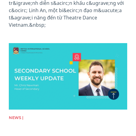
tr&igrave;nh diễn s&acirc;n khấu c&ugrave;ng với
c&ocirc; Linh An, một bi&ecirc;n đạo m&uacute;a
t&agrave;i năng đến từ Theatre Dance
Vietnam.&nbsp;
News image
NEWS |