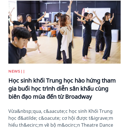
News image
NEWS | |
Học sinh khối Trung học hào hứng tham
gia buổi học trình diễn sân khấu cùng
biên đạo múa đến từ Broadway
Vừa&nbsp;qua, c&aacute;c học sinh Khối Trung
học đ&atilde; c&oacute; cơ hội được t&igrave;m
hiểu th&ecirc;m về bộ m&ocirc;n Theatre Dance