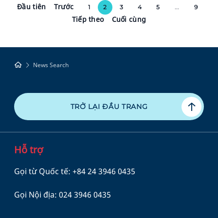
Đầu tiên
Trước
1
2
3
4
5
...
9
Tiếp theo
Cuối cùng
News Search
TRỞ LẠI ĐẦU TRANG
Hỗ trợ
Gọi từ Quốc tế:
+84 24 3946 0435
Gọi Nội địa:
024 3946 0435