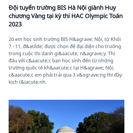
Đội tuyển trường BIS Hà Nội giành Huy
chương Vàng tại kỳ thi HAC Olympic Toán
2023
20 em học sinh trường BIS H&agrave; Nội, từ Khối
7 - 11, đ&atilde; được chọn để đại diện cho trường
trong cuộc thi danh gi&aacute; n&agrave;y. Thi
đấu với c&aacute;c bạn học sinh đến từ những
trường quốc tế kh&aacute;c tại H&agrave; Nội,
c&aacute;c em phải trải qua 3 v&ograve;ng thi đầy
kịch t&iacute;nh.
News image