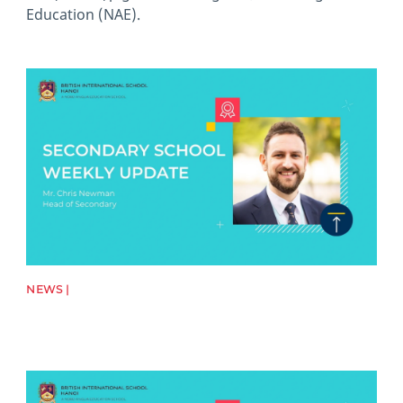
Education (NAE).
News image
NEWS |
News image