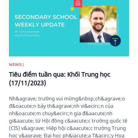
NEWS |
Tiêu điểm tuần qua: Khối Trung học
(17/11/2023)
Nh&agrave; trường vui mừng&nbsp;ch&agrave;o
đ&oacute;n bảy th&agrave;nh vi&ecirc;n của
nh&oacute;m chuy&ecirc;n gia đ&aacute;nh
gi&aacute; từ Hội đồng c&aacute;c trường quốc tế
(CIS) v&agrave; Hiệp hội c&aacute;c trường Trung
học v&agrave; Đại học ph&iacute;a T&acirc;y Hoa