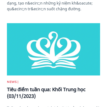
dạng, tạo n&ecirc;n những kỷ niệm kh&oacute;
qu&ecirc;n tr&ecirc;n suốt chặng đường.
News image
NEWS |
Tiêu điểm tuần qua: Khối Trung học
(03/11/2023)