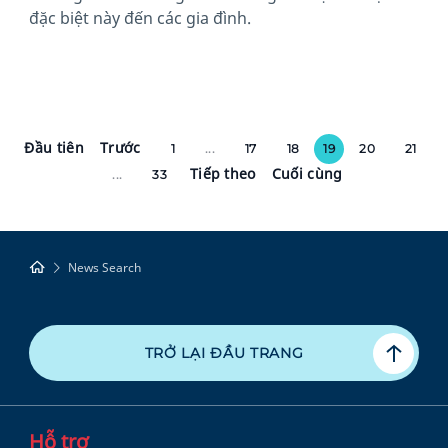
đặc biệt này đến các gia đình.
Đầu tiên
Trước
1
...
17
18
19
20
21
Tiếp theo
Cuối cùng
...
33
News Search
TRỞ LẠI ĐẦU TRANG
Hỗ trợ