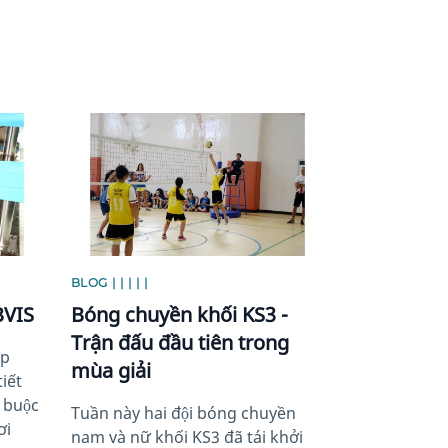
News image
BLOG | | | | |
BVIS
Bóng chuyền khối KS3 -
Trận đấu đầu tiên trong
́p
mùa giải
iết
t buộc
Tuần này hai đội bóng chuyền
ơi
nam và nữ khối KS3 đã tái khởi