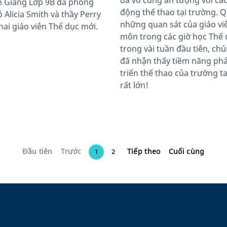
đã vô cùng ấn tượng với cá
 Giang Lớp 9B đã phỏng
động thể thao tại trường. 
 Alicia Smith và thầy Perry
những quan sát của giáo vi
 hai giáo viên Thể dục mới.
môn trong các giờ học Thể 
trong vài tuần đầu tiên, chú
đã nhận thấy tiềm năng ph
triển thể thao của trường ta
rất lớn!
Đầu tiên
Trước
Tiếp theo
Cuối cùng
1
2