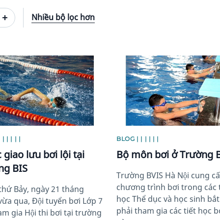
Nhiều bộ lọc hơn
image
News image
 | | | |
BLOG | | | | | |
giao lưu bơi lội tại
Bộ môn bơi ở Trường 
ng BIS
Trường BVIS Hà Nội cung câ
chương trình bơi trong các t
ứ Bảy, ngày 21 tháng
học Thể dục và học sinh bắ
a qua, Đội tuyển bơi Lớp 7
phải tham gia các tiết học b
am gia Hội thi bơi tại trường