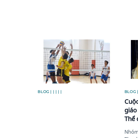
News image
News 
BLOG | | | | |
BLOG | 
Cuộc
giáo
Thể 
Nhóm 