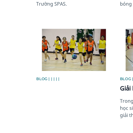
Trường SPAS.
bóng 
News image
News 
BLOG | | | | |
BLOG | 
Giải
Trong
học s
giải 