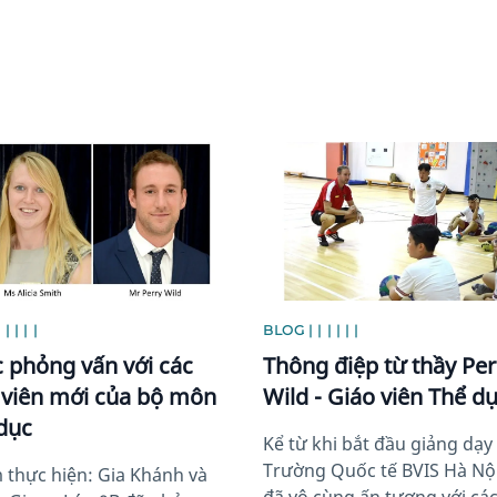
image
News image
| | | |
BLOG | | | | | |
 phỏng vấn với các
Thông điệp từ thầy Per
 viên mới của bộ môn
Wild - Giáo viên Thể d
dục
Kể từ khi bắt đầu giảng dạy 
Trường Quốc tế BVIS Hà Nội,
thực hiện: Gia Khánh và