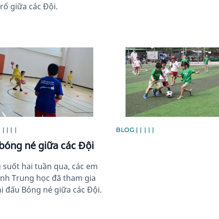
rổ giữa các Đội.
image
News image
| | | |
BLOG | | | | |
 bóng né giữa các Đội
 suốt hai tuần qua, các em
inh Trung học đã tham gia
thi đấu Bóng né giữa các Đội.