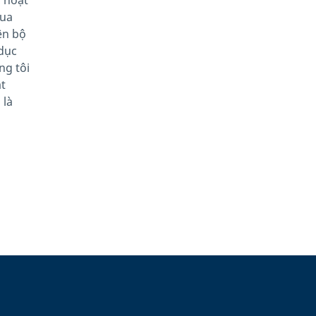
c hoạt
Qua
ên bộ
dục
ng tôi
át
 là