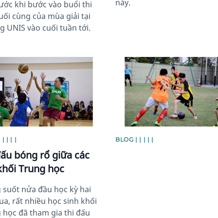
này.
ước khi bước vào buổi thi
ối cùng của mùa giải tại
g UNIS vào cuối tuần tới.
image
News image
| | | |
BLOG | | | | |
đấu bóng rổ giữa các
khối Trung học
 suốt nửa đầu học kỳ hai
ua, rất nhiều học sinh khối
 học đã tham gia thi đấu