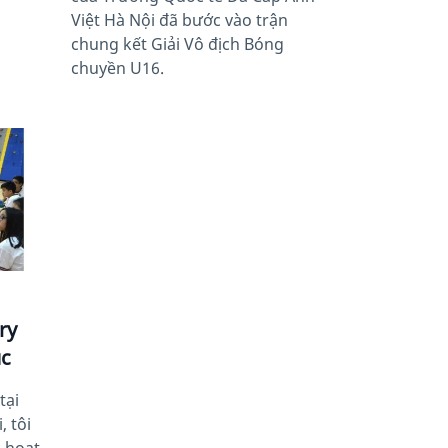
Việt Hà Nội đã bước vào trận
chung kết Giải Vô địch Bóng
chuyền U16.
ry
ục
tại
 tôi