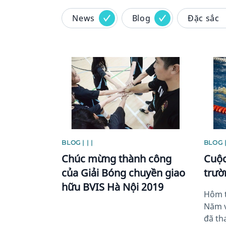
News
Blog
Đặc sắc
News image
News 
BLOG | | |
BLOG | |
Chúc mừng thành công
Cuộc 
của Giải Bóng chuyền giao
trườ
hữu BVIS Hà Nội 2019
Hôm th
Năm vừ
đã th