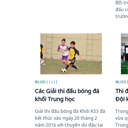
BIS tr
đấu cu
trườn
News image
News 
BLOG | | | | |
BLOG | 
Các Giải thi đấu bóng đá
Thi 
khối Trung học
Đội 
Giải thi đấu bóng đá Khối KS3 đã
Trong
kết thúc vào ngày 20 tháng 2
vừa q
năm 2016 với chuyến du đấu tại
Trung