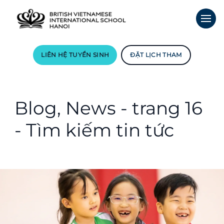
LIÊN HỆ TUYỂN SINH
ĐẶT LỊCH THAM
Blog, News - trang 16
- Tìm kiếm tin tức