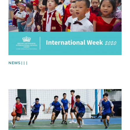
NEWS | | |
News image