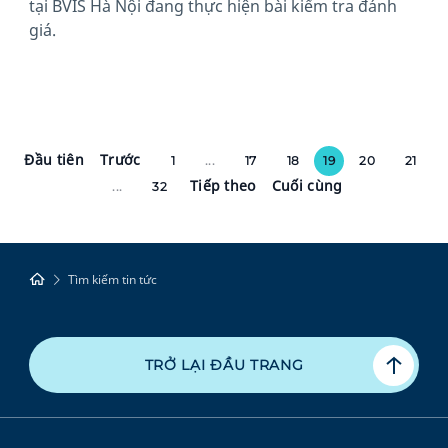
tại BVIS Hà Nội đang thực hiện bài kiểm tra đánh
giá.
Đầu tiên
Trước
1
...
17
18
19
20
21
Tiếp theo
Cuối cùng
...
32
Tìm kiếm tin tức
TRỞ LẠI ĐẦU TRANG