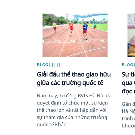
News image
News 
BLOG | | | | |
BLOG | |
Giải đấu thể thao giao hữu
Sự t
giữa các trường quốc tế
qua 
đọc 
Năm nay, Trường BVIS Hà Nội đã
quyết định tổ chức một sự kiện
Gần đ
thể thao lớn và rất hấp dẫn với
Hà Nộ
sự tham gia của những trường
trình
quốc tế khác.
Chươn