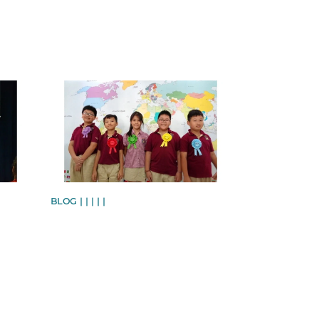
News image
BLOG | | | | |