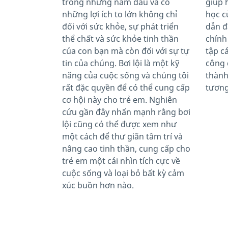
trong những năm đầu và có
giúp 
những lợi ích to lớn không chỉ
học c
đối với sức khỏe, sự phát triển
dẫn đ
thể chất và sức khỏe tinh thần
chính
của con bạn mà còn đối với sự tự
tập c
tin của chúng. Bơi lội là một kỹ
công 
năng của cuộc sống và chúng tôi
thành
rất đặc quyền để có thể cung cấp
tương 
cơ hội này cho trẻ em. Nghiên
cứu gần đây nhấn mạnh rằng bơi
lội cũng có thể được xem như
một cách để thư giãn tâm trí và
nâng cao tinh thần, cung cấp cho
trẻ em một cái nhìn tích cực về
cuộc sống và loại bỏ bất kỳ cảm
xúc buồn hơn nào.