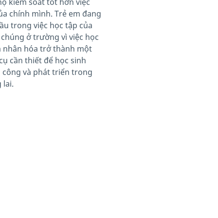
họ kiểm soát tốt hơn việc
ủa chính mình. Trẻ em đang
ầu trong việc học tập của
 chúng ở trường vì việc học
á nhân hóa trở thành một
cụ cần thiết để học sinh
 công và phát triển trong
lai.