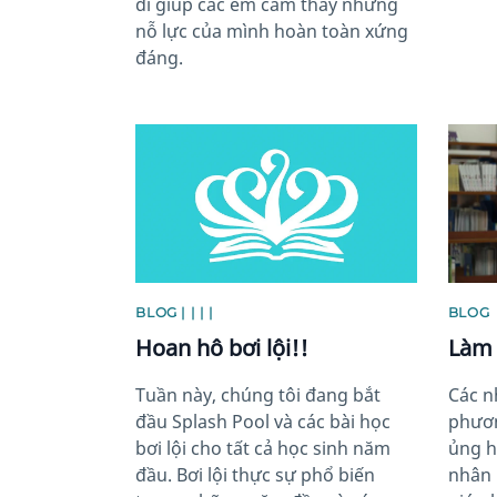
đi giúp các em cảm thấy những
nỗ lực của mình hoàn toàn xứng
đáng.
News image
News 
BLOG | | | |
BLOG
Hoan hô bơi lội!!
Làm 
Tuần này, chúng tôi đang bắt
Các n
đầu Splash Pool và các bài học
phươn
bơi lội cho tất cả học sinh năm
ủng h
đầu. Bơi lội thực sự phổ biến
nhân 