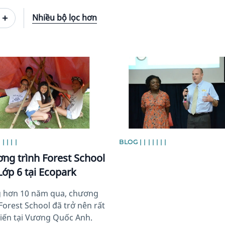
Nhiều bộ lọc hơn
image
News image
| | | |
BLOG | | | | | | |
ng trình Forest School
Lớp 6 tại Ecopark
 hơn 10 năm qua, chương
 Forest School đã trở nên rất
iến tại Vương Quốc Anh.