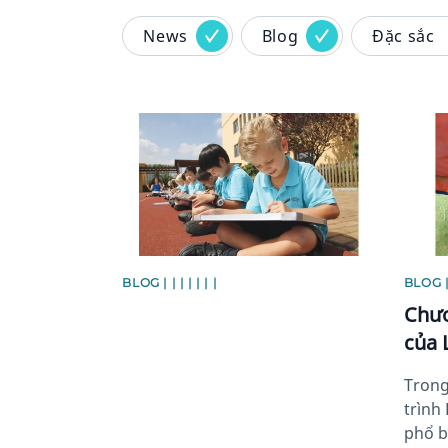
News
Blog
Đặc sắc
News image
News 
BLOG | | | | | | |
BLOG | 
Chươ
của 
Trong
trình
phổ b