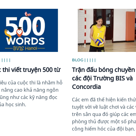
image
News image
| | | |
BLOG | | | | |
 thi viết truyện 500 từ
Trận đấu bóng chuyền 
các đội Trường BIS và
iêu của cuộc thi là nhằm hỗ
Concordia
à nâng cao khả năng ngôn
ũng như các kỹ năng đọc
Các em đã thể hiện kiến th
ủa học sinh.
tuyệt vời về luật chơi và các v
trên sân qua đó giúp các e
phòng thủ được một số pha
công hiểm hóc của đội bạn.