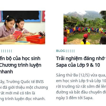
image
News image
 | | | | |
BLOG | | | | |
iến bộ của học sinh
Trải nghiệm đáng nhớ 
Chương trình luyện
Sapa của Lớp 9 & 10
nhanh
Sáng thứ Ba (12/5) vừa qua,
em học sinh Lớp 9 và Lớp 1
ây, Trường Quốc tế BVIS
rời trường từ rất sớm để lê
i đã giới thiệu một chương
đường và bắt đầu chuyến đi
 rất mới mẻ có tên là
ngày 3 đêm tới Sapa.
g trình luyện đọc nhanh.