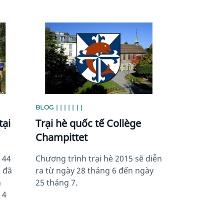
News image
BLOG | | | | | | |
tại
Trại hè quốc tế Collège
Champittet
 44
Chương trình trại hè 2015 sẽ diễn
0 đã
ra từ ngày 28 tháng 6 đến ngày
n
25 tháng 7.
 4