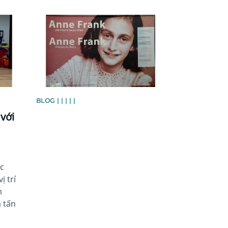
News image
BLOG | | | | |
với
ức
ị trí
m
 tấn