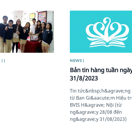
image
News image
| |
NEWS |
Bản tin hàng tuần ngà
31/8/2023
Tin tức&nbsp;h&agrave;ng
từ Ban Gi&aacute;m Hiệu t
BVIS H&agrave; Nội (từ
ng&agrave;y 28/08 đến
ng&agrave;y 31/08/2023)