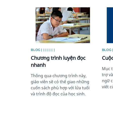
News image
News 
BLOG | | | | | | |
BLOG | 
Chương trình luyện đọc
Cuộc
nhanh
Mục t
trợ v
Thông qua chương trình này,
ngữ c
giáo viên sẽ có thể giao những
viết c
cuốn sách phù hợp với lứa tuổi
và trình độ đọc của học sinh.