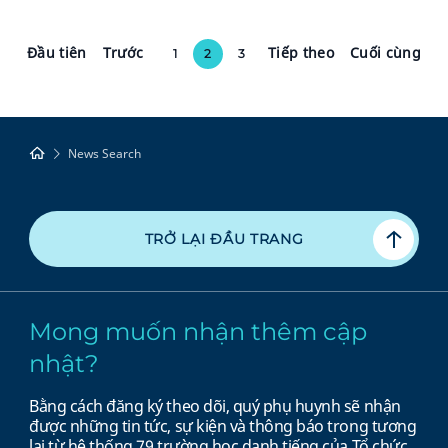
Đầu tiên
Trước
Tiếp theo
Cuối cùng
1
2
3
News Search
TRỞ LẠI ĐẦU TRANG
Mong muốn nhận thêm cập
nhật?
Bằng cách đăng ký theo dõi, quý phụ huynh sẽ nhận
được những tin tức, sự kiện và thông báo trong tương
lai từ hệ thống 79 trường học danh tiếng của Tổ chức