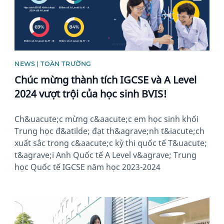
NEWS | TOÀN TRƯỜNG
Chúc mừng thành tích IGCSE và A Level
2024 vượt trội của học sinh BVIS!
Ch&uacute;c mừng c&aacute;c em học sinh khối
Trung học đ&atilde; đạt th&agrave;nh t&iacute;ch
xuất sắc trong c&aacute;c kỳ thi quốc tế T&uacute;
t&agrave;i Anh Quốc tế A Level v&agrave; Trung
học Quốc tế IGCSE năm học 2023-2024
News image