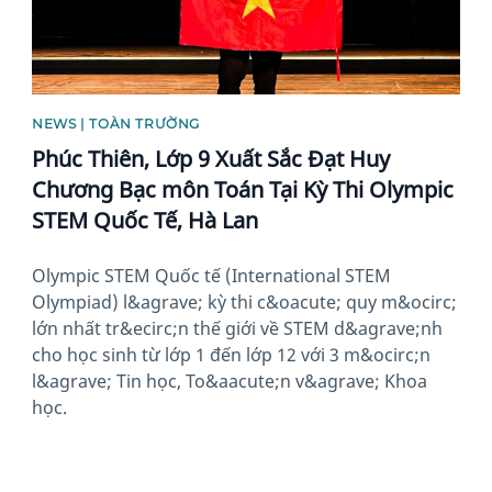
NEWS | TOÀN TRƯỜNG
Phúc Thiên, Lớp 9 Xuất Sắc Đạt Huy
Chương Bạc môn Toán Tại Kỳ Thi Olympic
STEM Quốc Tế, Hà Lan
Olympic STEM Quốc tế (International STEM
Olympiad) l&agrave; kỳ thi c&oacute; quy m&ocirc;
lớn nhất tr&ecirc;n thế giới về STEM d&agrave;nh
cho học sinh từ lớp 1 đến lớp 12 với 3 m&ocirc;n
l&agrave; Tin học, To&aacute;n v&agrave; Khoa
học.