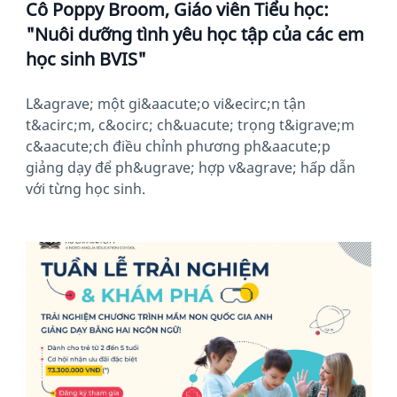
Cô Poppy Broom, Giáo viên Tiểu học:
"Nuôi dưỡng tình yêu học tập của các em
học sinh BVIS"
L&agrave; một gi&aacute;o vi&ecirc;n tận
t&acirc;m, c&ocirc; ch&uacute; trọng t&igrave;m
c&aacute;ch điều chỉnh phương ph&aacute;p
giảng dạy để ph&ugrave; hợp v&agrave; hấp dẫn
với từng học sinh.
News image