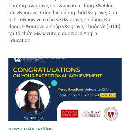
Chương tr&igrave;nh T&aacute;c động X&atilde;
hội v&agrave; Cống hiến đồng thời l&agrave; Chủ
tịch To&agrave;n cầu về B&igrave;nh đẳng, Đa
dạng, H&ograve;a nhập v&agrave; Thuộc về (EDIB)
tại Tổ chức Gi&aacute;o dục Nord Anglia
Education.
News image
NEWS | TOÀN TRƯỜNG