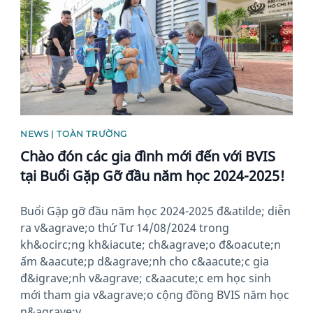
NEWS | TOÀN TRƯỜNG
Chào đón các gia đình mới đến với BVIS
tại Buổi Gặp Gỡ đầu năm học 2024-2025!
Buổi Gặp gỡ đầu năm học 2024-2025 đ&atilde; diễn
ra v&agrave;o thứ Tư 14/08/2024 trong
kh&ocirc;ng kh&iacute; ch&agrave;o đ&oacute;n
ấm &aacute;p d&agrave;nh cho c&aacute;c gia
đ&igrave;nh v&agrave; c&aacute;c em học sinh
mới tham gia v&agrave;o cộng đồng BVIS năm học
n&agrave;y.