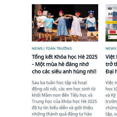
News image
News 
NEWS | TOÀN TRƯỜNG
NEWS
Tổng kết Khóa học Hè 2025
Việt
- Một mùa hè đáng nhớ
trở 
cho các siêu anh hùng nhí!
Đại 
Sau ba tuần học tập và hoạt
Việc 
động sôi nổi, các em học sinh từ
học t
khối Mầm non đến Tiểu học và
và Kỹ
Trung học của Khóa học Hè 2025
trườn
đã tự tin biểu diễn và giới thiệu
chứng
những thành quả đáng tự hào
tập, 