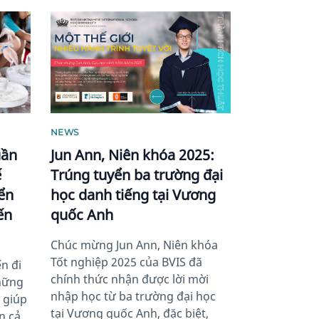
News image
NEWS
uần
Jun Ann, Niên khóa 2025:
ế
Trúng tuyển ba trường đại
iển
học danh tiếng tại Vương
ến
quốc Anh
Chúc mừng Jun Ann, Niên khóa
Tốt nghiệp 2025 của BVIS đã
n đi
chính thức nhận được lời mời
hững
nhập học từ ba trường đại học
– giúp
tại Vương quốc Anh, đặc biệt,
n cả