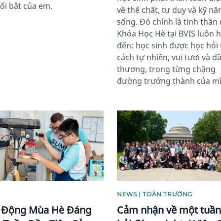
nổi bật của em.
về thể chất, tư duy và kỹ nă
sống. Đó chính là tinh thần
Khóa Học Hè tại BVIS luôn
đến: học sinh được học hỏi
cách tự nhiên, vui tươi và đ
thương, trong từng chặng
đường trưởng thành của mì
image
News image
NEWS | TOÀN TRƯỜNG
 Động Mùa Hè Đáng
Cảm nhận về một tuần