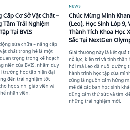
NEWS
 Cấp Cơ Sở Vật Chất –
Chúc Mừng Minh Kha
 Tầm Trải Nghiệm
(Leo), Học Sinh Lớp 9, 
Tập Tại BVIS
Thành Tích Khoa Học 
Sắc Tại NextGen Olym
động sửa chữa – nâng cấp
 vật chất trong hè là một
Giải thưởng này là kết quả 
quan trọng trong kế hoạch
nỗ lực, kiên trì và tinh thần
g niên của BVIS, nhằm duy
hỏi mà Leo đã nuôi dưỡng 
ôi trường học tập hiện đại
hành trình học tập của mìn
ng đến trải nghiệm tốt
cũng là nguồn cảm hứng 
cho học sinh, giáo viên và
mẽ để các bạn học sinh khá
thể nhân viên.
dũng cảm thử sức và tìm k
những trải nghiệm mới.