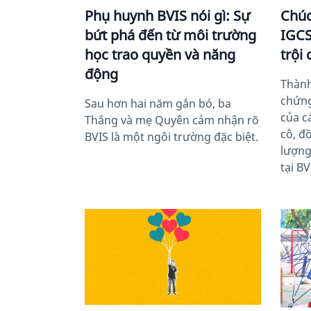
Phụ huynh BVIS nói gì: Sự
Chúc
bứt phá đến từ môi trường
IGCS
học trao quyền và năng
trội
động
Thành
chứng
Sau hơn hai năm gắn bó, ba
của c
Thắng và mẹ Quyên cảm nhận rõ
cô, đ
BVIS là một ngôi trường đặc biệt.
lượng
tại BV
News image
News 