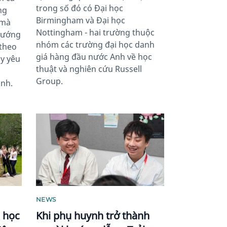
trong số đó có Đại học
ng
Birmingham và Đại học
 mà
Nottingham - hai trường thuộc
 hướng
nhóm các trường đại học danh
 theo
giá hàng đầu nước Anh về học
ầy yêu
thuật và nghiên cứu Russell
Group.
nh.
News image
NEWS
 học
Khi phụ huynh trở thành