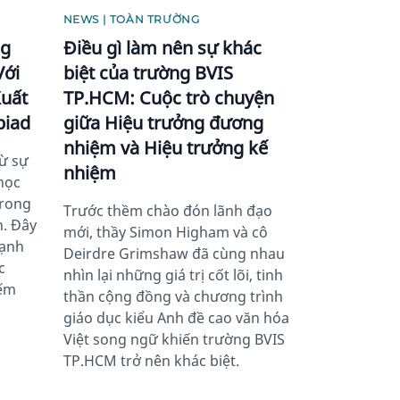
NEWS | TOÀN TRƯỜNG
ng
Điều gì làm nên sự khác
Với
biệt của trường BVIS
Xuất
TP.HCM: Cuộc trò chuyện
piad
giữa Hiệu trưởng đương
nhiệm và Hiệu trưởng kế
từ sự
nhiệm
 học
trong
Trước thềm chào đón lãnh đạo
h. Đây
mới, thầy Simon Higham và cô
mạnh
Deirdre Grimshaw đã cùng nhau
c
nhìn lại những giá trị cốt lõi, tinh
iếm
thần cộng đồng và chương trình
giáo dục kiểu Anh đề cao văn hóa
Việt song ngữ khiến trường BVIS
TP.HCM trở nên khác biệt.