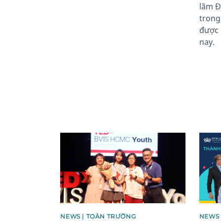
lãm Đ
trong
được 
nay.
News image
News 
NEWS | TOÀN TRƯỜNG
NEWS 