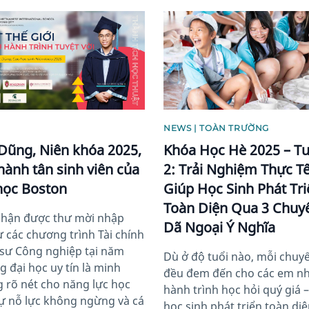
image
News image
NEWS | TOÀN TRƯỜNG
 Dũng, Niên khóa 2025,
Khóa Học Hè 2025 – T
thành tân sinh viên của
2: Trải Nghiệm Thực T
học Boston
Giúp Học Sinh Phát Tr
Toàn Diện Qua 3 Chuy
nhận được thư mời nhập
Dã Ngoại Ý Nghĩa
ừ các chương trình Tài chính
 sư Công nghiệp tại năm
Dù ở độ tuổi nào, mỗi chuyế
g đại học uy tín là minh
đều đem đến cho các em n
 rõ nét cho năng lực học
hành trình học hỏi quý giá 
sự nỗ lực không ngừng và cá
học sinh phát triển toàn diệ