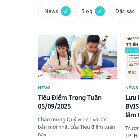
News
Blog
Đặc sắc
News image
News 
NEWS
NEWS 
Tiêu Điểm Trong Tuần
Lưu l
05/09/2025
BVIS
lãm 
Chào mừng Quý vị đến với ấn
bản mới nhất của Tiêu điểm tuần
Trườn
này.
TP. H