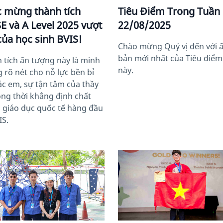
 mừng thành tích
Tiêu Điểm Trong Tuần
E và A Level 2025 vượt
22/08/2025
 của học sinh BVIS!
Chào mừng Quý vị đến với 
bản mới nhất của Tiêu điểm
 tích ấn tượng này là minh
này.
 rõ nét cho nỗ lực bền bỉ
ác em, sự tận tâm của thầy
ồng thời khẳng định chất
 giáo dục quốc tế hàng đầu
IS.
image
News image