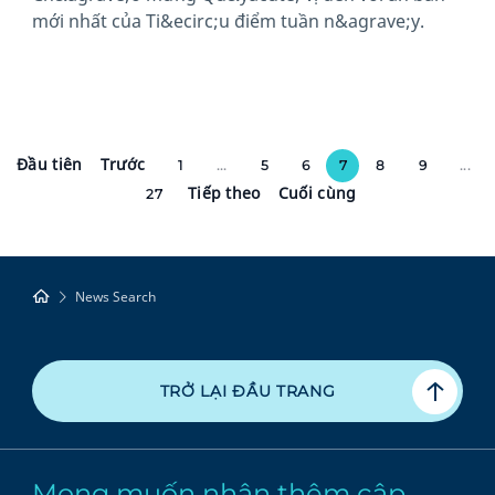
mới nhất của Ti&ecirc;u điểm tuần n&agrave;y.
Đầu tiên
Trước
1
...
5
6
7
8
9
...
Tiếp theo
Cuối cùng
27
News Search
TRỞ LẠI ĐẦU TRANG
Mong muốn nhận thêm cập