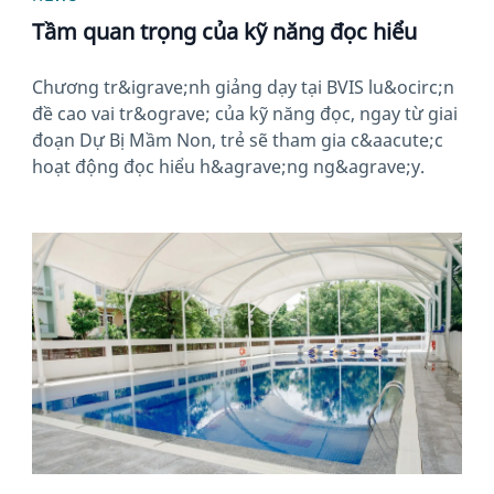
Tầm quan trọng của kỹ năng đọc hiểu
Chương tr&igrave;nh giảng dạy tại BVIS lu&ocirc;n
đề cao vai tr&ograve; của kỹ năng đọc, ngay từ giai
đoạn Dự Bị Mầm Non, trẻ sẽ tham gia c&aacute;c
hoạt động đọc hiểu h&agrave;ng ng&agrave;y.
News image