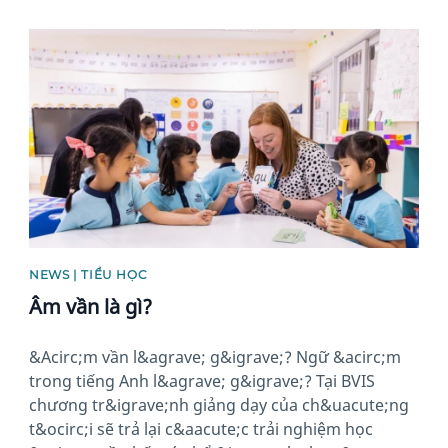
News image
NEWS | TIỂU HỌC
Âm vần là gì?
&Acirc;m vần l&agrave; g&igrave;? Ngữ &acirc;m
trong tiếng Anh l&agrave; g&igrave;? Tại BVIS
chương tr&igrave;nh giảng dạy của ch&uacute;ng
t&ocirc;i sẽ trả lại c&aacute;c trải nghiệm học