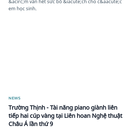
&acirc;m vần hết sức bổ &iacute;ch cho c&aacute;c
em học sinh.
News image
NEWS
Trường Thịnh - Tài năng piano giành liên
tiếp hai cúp vàng tại Liên hoan Nghệ thuật
Châu Á lần thứ 9