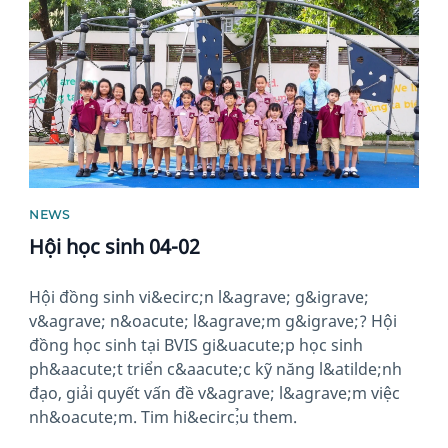
NEWS
Hội học sinh 04-02
Hội đồng sinh vi&ecirc;n l&agrave; g&igrave;
v&agrave; n&oacute; l&agrave;m g&igrave;? Hội
đồng học sinh tại BVIS gi&uacute;p học sinh
ph&aacute;t triển c&aacute;c kỹ năng l&atilde;nh
đạo, giải quyết vấn đề v&agrave; l&agrave;m việc
nh&oacute;m. Tim hi&ecirc;̉u them.