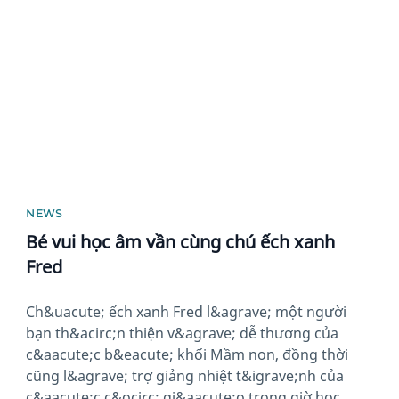
News image
NEWS
Bé vui học âm vần cùng chú ếch xanh
Fred
Ch&uacute; ếch xanh Fred l&agrave; một người
bạn th&acirc;n thiện v&agrave; dễ thương của
c&aacute;c b&eacute; khối Mầm non, đồng thời
cũng l&agrave; trợ giảng nhiệt t&igrave;nh của
c&aacute;c c&ocirc; gi&aacute;o trong giờ học