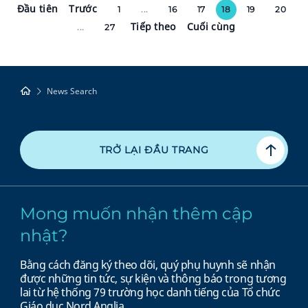
Đầu tiên
Trước
1
...
16
17
18
19
20
Tiếp theo
Cuối cùng
...
27
News Search
TRỞ LẠI ĐẦU TRANG
Mong muốn nhận thêm cập
nhật?
Bằng cách đăng ký theo dõi, quý phụ huynh sẽ nhận
được những tin tức, sự kiện và thông báo trong tương
lai từ hệ thống 79 trường học danh tiếng của Tổ chức
Giáo dục Nord Anglia.