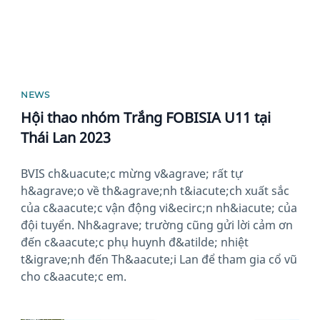
NEWS
Hội thao nhóm Trắng FOBISIA U11 tại
Thái Lan 2023
BVIS ch&uacute;c mừng v&agrave; rất tự
h&agrave;o về th&agrave;nh t&iacute;ch xuất sắc
của c&aacute;c vận động vi&ecirc;n nh&iacute; của
đội tuyển. Nh&agrave; trường cũng gửi lời cảm ơn
đến c&aacute;c phụ huynh đ&atilde; nhiệt
t&igrave;nh đến Th&aacute;i Lan để tham gia cổ vũ
cho c&aacute;c em.