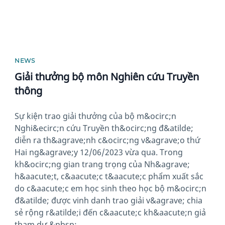
NEWS
Giải thưởng bộ môn Nghiên cứu Truyền
thông
Sự kiện trao giải thưởng của bộ m&ocirc;n
Nghi&ecirc;n cứu Truyền th&ocirc;ng đ&atilde;
diễn ra th&agrave;nh c&ocirc;ng v&agrave;o thứ
Hai ng&agrave;y 12/06/2023 vừa qua. Trong
kh&ocirc;ng gian trang trọng của Nh&agrave;
h&aacute;t, c&aacute;c t&aacute;c phẩm xuất sắc
do c&aacute;c em học sinh theo học bộ m&ocirc;n
đ&atilde; được vinh danh trao giải v&agrave; chia
sẻ rộng r&atilde;i đến c&aacute;c kh&aacute;n giả
tham dự.&nbsp;