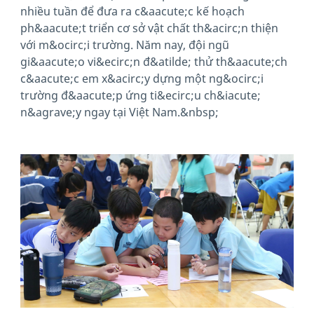
nhiều tuần để đưa ra c&aacute;c kế hoạch
ph&aacute;t triển cơ sở vật chất th&acirc;n thiện
với m&ocirc;i trường. Năm nay, đội ngũ
gi&aacute;o vi&ecirc;n đ&atilde; thử th&aacute;ch
c&aacute;c em x&acirc;y dựng một ng&ocirc;i
trường đ&aacute;p ứng ti&ecirc;u ch&iacute;
n&agrave;y ngay tại Việt Nam.&nbsp;
News image