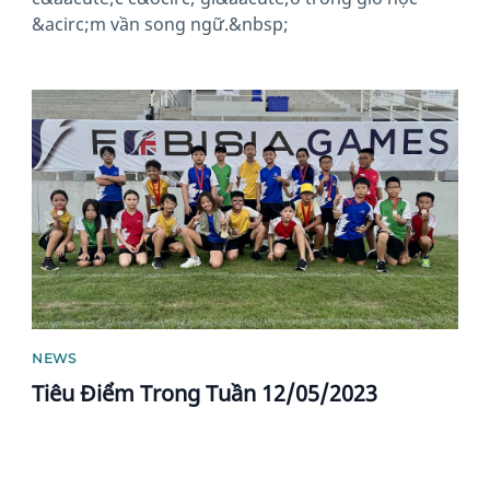
&acirc;m vần song ngữ.&nbsp;
News image
NEWS
Tiêu Điểm Trong Tuần 12/05/2023