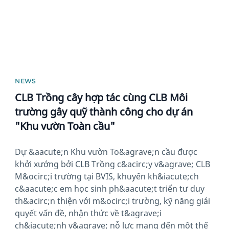
NEWS
CLB Trồng cây hợp tác cùng CLB Môi
trường gây quỹ thành công cho dự án
"Khu vườn Toàn cầu"
Dự &aacute;n Khu vườn To&agrave;n cầu được
khởi xướng bởi CLB Trồng c&acirc;y v&agrave; CLB
M&ocirc;i trường tại BVIS, khuyến kh&iacute;ch
c&aacute;c em học sinh ph&aacute;t triển tư duy
th&acirc;n thiện với m&ocirc;i trường, kỹ năng giải
quyết vấn đề, nhận thức về t&agrave;i
ch&iacute;nh v&agrave; nỗ lực mang đến một thế