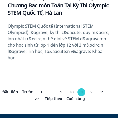
Chương Bạc môn Toán Tại Kỳ Thi Olympic
STEM Quốc Tế, Hà Lan
Olympic STEM Quốc tế (International STEM
Olympiad) l&agrave; kỳ thi c&oacute; quy m&ocirc;
lớn nhất tr&ecirc;n thế giới về STEM d&agrave;nh
cho học sinh từ lớp 1 đến lớp 12 với 3 m&ocirc;n
l&agrave; Tin học, To&aacute;n v&agrave; Khoa
học.
Đầu tiên
Trước
1
...
9
10
11
12
13
...
Tiếp theo
Cuối cùng
27