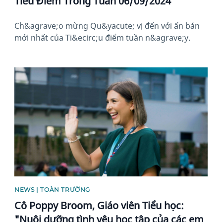
Tiêu Điểm Trong Tuần 06/09/2024
Ch&agrave;o mừng Qu&yacute; vị đến với ấn bản
mới nhất của Ti&ecirc;u điểm tuần n&agrave;y.
News image
NEWS | TOÀN TRƯỜNG
Cô Poppy Broom, Giáo viên Tiểu học:
"Nuôi dưỡng tình yêu học tập của các em