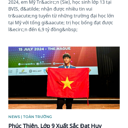
2024, em Mỹ Tr&acirc;n (Sie), học sinh lớp 13 tại
BVIS, đ&atilde; nhận được nhiều tin vui
tr&uacute;ng tuyển từ những trường đại học lớn
tại Mỹ với tổng gi&aacute; trị học bổng đạt được
l&ecirc;n đến 6,9 tỷ đồng&nbsp;
News image
NEWS | TOÀN TRƯỜNG
Phúc Thiên, Lớp 9 Xuất Sắc Đạt Huy