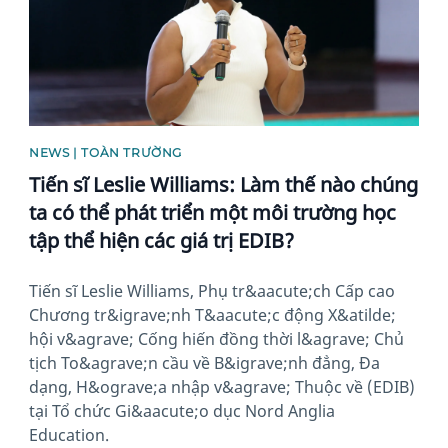
NEWS | TOÀN TRƯỜNG
Tiến sĩ Leslie Williams: Làm thế nào chúng
ta có thể phát triển một môi trường học
tập thể hiện các giá trị EDIB?
Tiến sĩ Leslie Williams, Phụ tr&aacute;ch Cấp cao
Chương tr&igrave;nh T&aacute;c động X&atilde;
hội v&agrave; Cống hiến đồng thời l&agrave; Chủ
tịch To&agrave;n cầu về B&igrave;nh đẳng, Đa
dạng, H&ograve;a nhập v&agrave; Thuộc về (EDIB)
tại Tổ chức Gi&aacute;o dục Nord Anglia
Education.