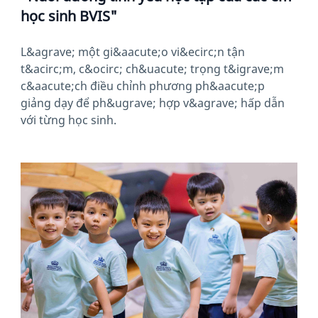
học sinh BVIS"
L&agrave; một gi&aacute;o vi&ecirc;n tận
t&acirc;m, c&ocirc; ch&uacute; trọng t&igrave;m
c&aacute;ch điều chỉnh phương ph&aacute;p
giảng dạy để ph&ugrave; hợp v&agrave; hấp dẫn
với từng học sinh.
News image