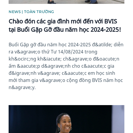
NEWS | TOÀN TRƯỜNG
Chào đón các gia đình mới đến với BVIS
tại Buổi Gặp Gỡ đầu năm học 2024-2025!
Buổi Gặp gỡ đầu năm học 2024-2025 đ&atilde; diễn
ra v&agrave;o thứ Tư 14/08/2024 trong
kh&ocirc;ng kh&iacute; ch&agrave;o đ&oacute;n
ấm &aacute;p d&agrave;nh cho c&aacute;c gia
đ&igrave;nh v&agrave; c&aacute;c em học sinh
mới tham gia v&agrave;o cộng đồng BVIS năm học
n&agrave;y.
News image