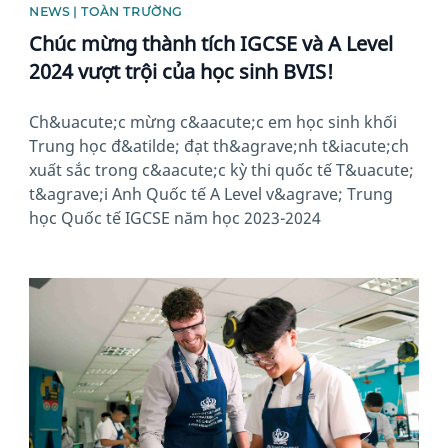
NEWS | TOÀN TRƯỜNG
Chúc mừng thành tích IGCSE và A Level
2024 vượt trội của học sinh BVIS!
Ch&uacute;c mừng c&aacute;c em học sinh khối
Trung học đ&atilde; đạt th&agrave;nh t&iacute;ch
xuất sắc trong c&aacute;c kỳ thi quốc tế T&uacute;
t&agrave;i Anh Quốc tế A Level v&agrave; Trung
học Quốc tế IGCSE năm học 2023-2024
News image