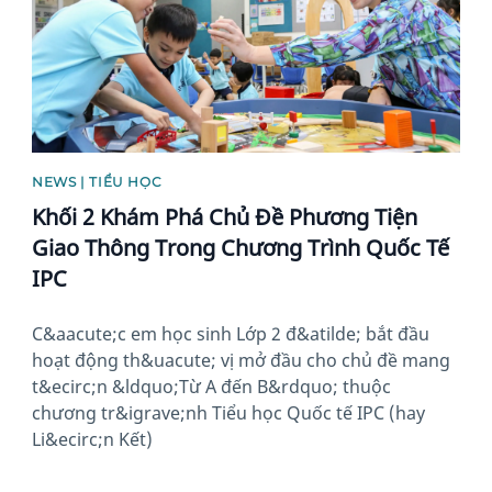
NEWS | TIỂU HỌC
Khối 2 Khám Phá Chủ Đề Phương Tiện
Giao Thông Trong Chương Trình Quốc Tế
IPC
C&aacute;c em học sinh Lớp 2 đ&atilde; bắt đầu
hoạt động th&uacute; vị mở đầu cho chủ đề mang
t&ecirc;n &ldquo;Từ A đến B&rdquo; thuộc
chương tr&igrave;nh Tiểu học Quốc tế IPC (hay
Li&ecirc;n Kết)