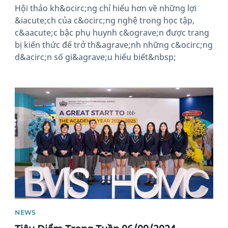
Hội thảo kh&ocirc;ng chỉ hiểu hơn về những lợi
&iacute;ch của c&ocirc;ng nghệ trong học tập,
c&aacute;c bậc phụ huynh c&ograve;n được trang
bị kiến thức để trở th&agrave;nh những c&ocirc;ng
d&acirc;n số gi&agrave;u hiểu biết&nbsp;
News image
NEWS