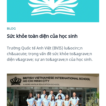
BLOG
Sức khỏe toàn diện của học sinh
Trường Quốc tế Anh Việt (BVIS) lu&ocirc;n
ch&uacute; trọng vấn đề sức khỏe to&agrave;n
diện v&agrave; sự an to&agrave;n của học sinh.
News image