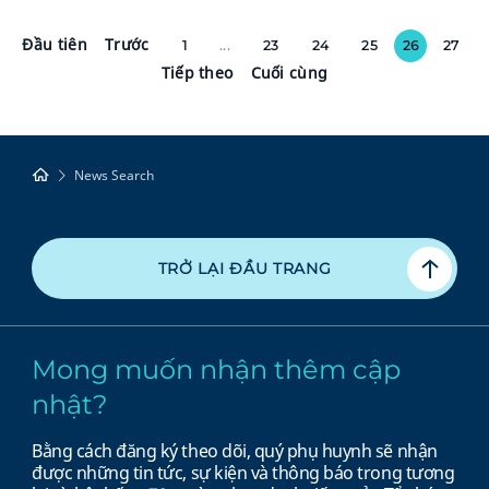
Đầu tiên
Trước
1
...
23
24
25
26
27
Tiếp theo
Cuối cùng
News Search
TRỞ LẠI ĐẦU TRANG
Mong muốn nhận thêm cập
nhật?
Bằng cách đăng ký theo dõi, quý phụ huynh sẽ nhận
được những tin tức, sự kiện và thông báo trong tương