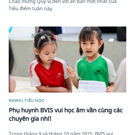
Chào mừng Quý vị đến với ấn bản mới nhất của
Tiêu điểm tuần này.
News image
NEWS | TIỂU HỌC
Phụ huynh BVIS vui học âm vần cùng các
chuyên gia nhí!
Trong tháng 9 và tháng 10 năm 2025, BVIS vui