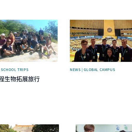
image
News image
| SCHOOL TRIPS
NEWS | GLOBAL CAMPUS
课程生物拓展旅行
image
News image