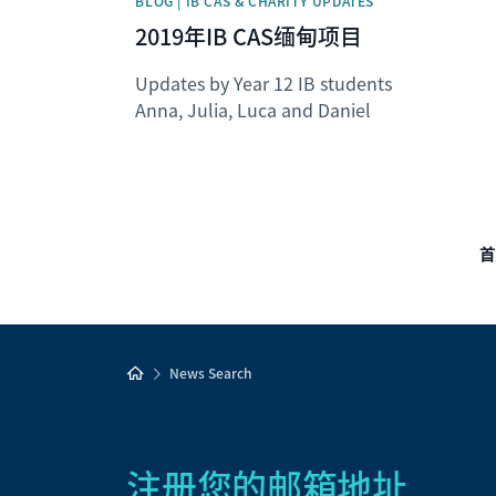
BLOG | IB CAS & CHARITY UPDATES
2019年IB CAS缅甸项目
Updates by Year 12 IB students
Anna, Julia, Luca and Daniel
首
News Search
注册您的邮箱地址