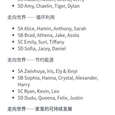
5D Amy, Chaelin, Tiger, Dylan
走向世界—— 循环利用
5A Alice, Hamin, Anthony, Sarah
5B Brad, Athena, Jake, Azola
5C Emily, Suri, Tiffany
5D Sofia, Jacey, Daniel
走向世界——节约能源
5A Zwivhuya, Iris, Ely & Xinyi
5B Sophia, Hanna, Crystal, Alexander,
Harry
5C Ryan, Kevin, Leo
5D Dudu, Queena, Felix, Justin
走向世界——家里的可持续发展