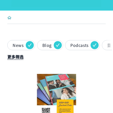
News
Blog
Podcasts
重
更多筛选
News image