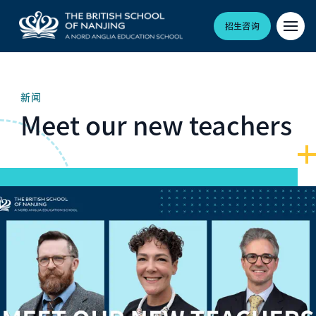
招生咨询
新闻
Meet our new teachers
Hero article image