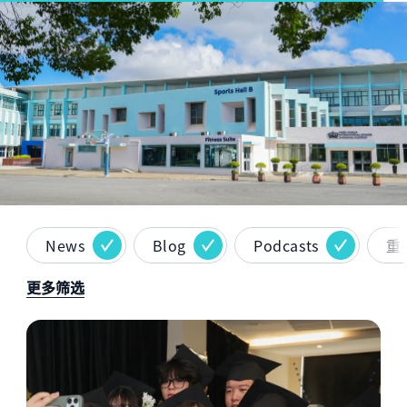
Hero article image
News
Blog
Podcasts
重
更多筛选