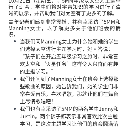
10
月
21
日（星期五），
5MM
年级以太空为主题举
行了班会。学生们将对宇宙知识的学习进行了清
晰的展示，并帮助我们对太空有了更多的了解。
青年记者们感到非常震撼，并有幸采访了
5MM
和
Manning
女士，以了解更多关于他们班会的情
况。
当我们问
Manning
女士为什么她和她的学生
们选择太空进行主题学习时，她回答说：
“孩子们在开启五年级学习之旅时，非常喜
欢太空和‘火星任务’这样令人兴奋而有趣
的主题学习。”
我们还问到了
Manning
女士在班会上选择那
些歌曲的原因，她告诉我们，她的学生们非
常喜爱音乐，喜欢唱歌，那就让他们在舞台
上尽情歌唱吧！
我们也有幸采访了
5MM
的两名学生
Jenny
和
Justin
。两个孩子都表示非常喜欢此次主题
学习，是这次主题学习让他们的班会圆满落