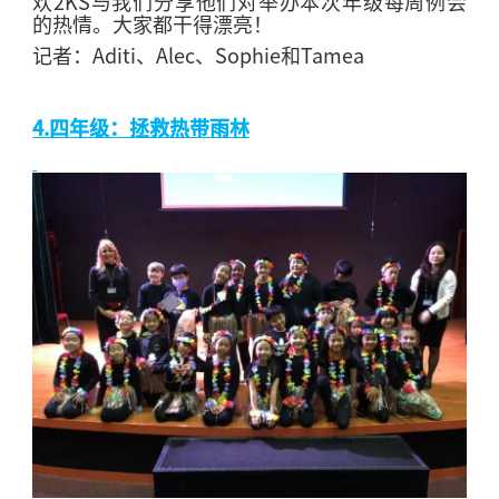
欢
2KS
与我们分享他们对举办本次年级每周例会
的热情。大家都干得漂亮！
记者：
Aditi
、
Alec
、
Sophie
和
Tamea
4.
四年级：拯救热带雨林