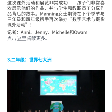
这次课外活动和展览非常成功
——
孩子们非常喜
欢展示他们的作品，并与学生和教职员工分享作
品背后的故事。
Manning
女士期待在下个季节与
三年级和四年级携手再次举办“数字艺术与摄影
课外活动”！
记者：
Anni
、
Jenny
、
Michelle
和
Owam
点击
这里
阅读更多。
3.
二年级：世界七大洲