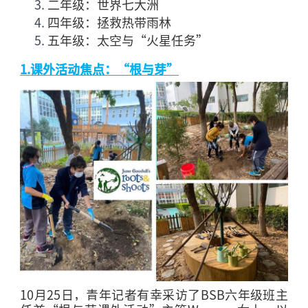
二年级：世界七大洲
四年级：拯救热带雨林
五年级：太空与“火星任务”
1.
课外活动焦点：“根与芽”
10
月
25
日，青年记者有幸采访了
BSB
六年级班主