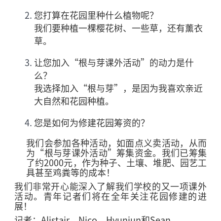
您打算在花园里种什么植物呢？
我们要种植一棵樱花树、一些草，还有薰衣
草。
让您加入
“
根与芽课外活动
”
的动力是什
么？
我选择加入“根与芽”，是因为我喜欢亲近
大自然和花园种植。
您是如何为修建花园筹资的？
我们会参加各种活动，如面点义卖活动，从而
为“根与芽课外活动”筹集资金。我们已筹集
了约
2000
元，作为种子、土壤、堆肥、园艺工
具甚至鸡粪等的成本！
我们非常开心能深入了解我们学校的又一项课外
活动。青年记者们将在全年关注花园修建的进
展！
记者：
Alistair
、
Nico
、
Hyunjun
和
Sean