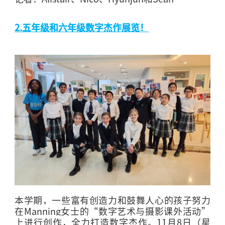
2.
五年级和六年级数字杰作展览！
本学期，一些富有创造力和鼓舞人心的孩子努力
在
Manning
女士的
“
数字艺术与摄影课外活动”
上进行创作，全力打造数字杰作。
11
月
8
日（星