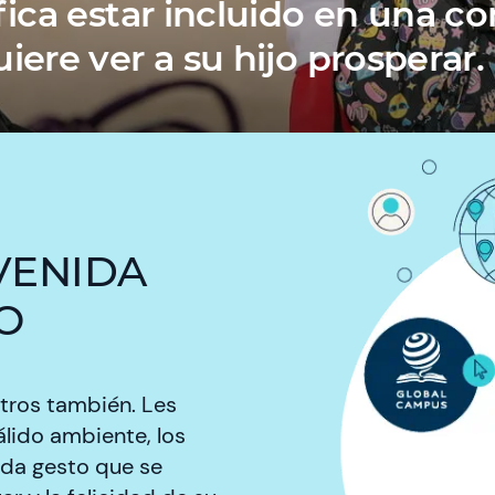
fica estar incluido en una c
iere ver a su hijo prosperar.
VENIDA
O
otros también. Les
lido ambiente, los
ada gesto que se