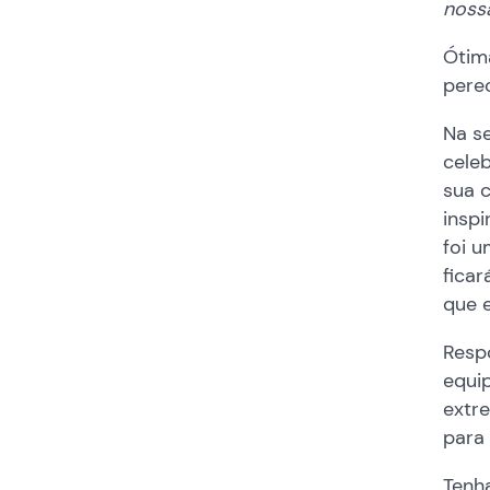
nossa
Ótima
perec
Na s
cele
sua 
inspi
foi u
ficar
que 
Resp
equip
extr
para 
Tenh