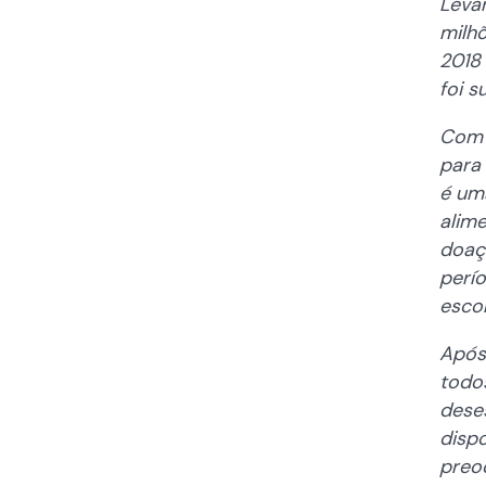
Leva
milh
2018
foi s
Com i
para 
é um
alim
doaç
perí
escol
Após
todos
dese
disp
preo