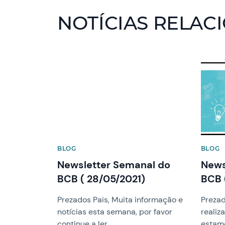
NOTÍCIAS RELAC
News image
News 
BLOG
BLOG
Newsletter Semanal do
News
BCB ( 28/05/2021)
BCB 
Prezados Pais, Muita informação e
Prezad
notícias esta semana, por favor
realiz
continue a ler.
estam