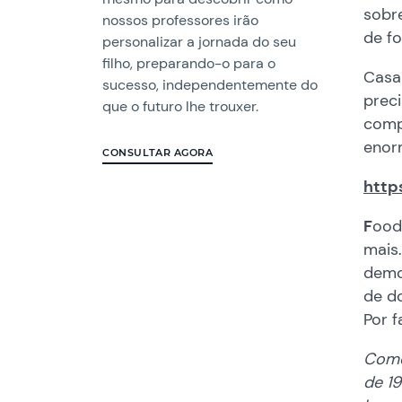
sobr
nossos professores irão
de f
personalizar a jornada do seu
filho, preparando-o para o
Casa 
sucesso, independentemente do
prec
que o futuro lhe trouxer.
compu
enor
CONSULTAR AGORA
http
F
ood 
mais
demo
de do
Por f
Como
de 1