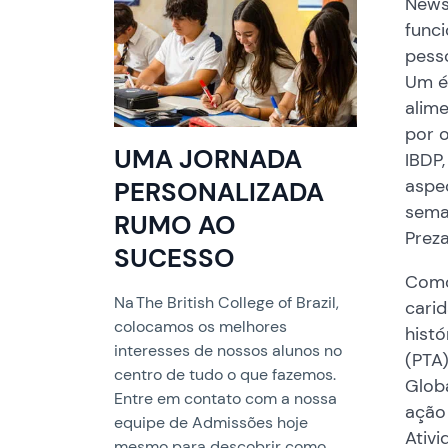
Newsl
funci
pesso
Um é
alim
por 
UMA JORNADA
IBDP,
aspe
PERSONALIZADA
sema
RUMO AO
Preza
SUCESSO
Como
Na The British College of Brazil,
carid
colocamos os melhores
histó
interesses de nossos alunos no
(PTA
centro de tudo o que fazemos.
Glob
Entre em contato com a nossa
ação 
equipe de Admissões hoje
Ativi
mesmo para descobrir como