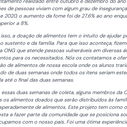
ntamento realizado entre outubro e dezembro do ano
ões de pessoas viviam com algum grau de insegurança 
 e 2020, o aumento da fome foi de 27,6% ao ano enqua
uperior a 8%.
sso, a doação de alimentos tem o intuito de ajudar 
o sustento e da família. Para que isso aconteça, fiz
a ONG que atende pessoas vulneráveis em diversas á
entos para os necessitados. Nós os contatamos e of
ão de alimentos de nossa escola onde os alunos trari
odo de duas semanas onde todos os itens seriam este
a até o final das duas semanas.
 essas duas semanas de coleta, alguns membros da ON
 os alimentos doados que serão distribuídos às famíl
speradamente de alimentos. Este projeto tem como ob
osta a fazer parte da comunidade que se posiciona so
cupamos com o nosso país. Foi uma ótima experiênci