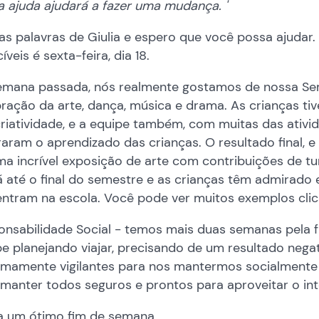
 ajuda ajudará a fazer uma mudança. '
s palavras de Giulia e espero que você possa ajudar.
íveis é sexta-feira, dia 18.
emana passada, nós realmente gostamos de nossa Sem
bração da arte, dança, música e drama. As crianças 
criatividade, e a equipe também, com muitas das ativ
raram o aprendizado das crianças. O resultado final, 
ma incrível exposição de arte com contribuições de t
á até o final do semestre e as crianças têm admirado
entram na escola. Você pode ver muitos exemplos cl
onsabilidade Social - temos mais duas semanas pela 
e planejando viajar, precisando de um resultado nega
emamente vigilantes para nos mantermos socialmente 
manter todos seguros e prontos para aproveitar o int
a um ótimo fim de semana,