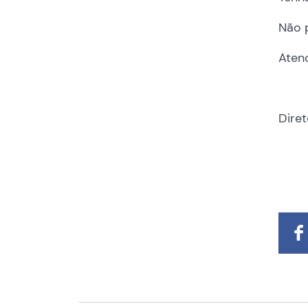
Não 
Aten
Diret