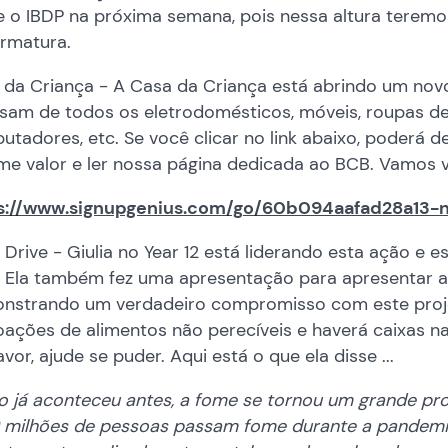
e o IBDP na próxima semana, pois nessa altura teremo
ormatura.
da Criança - A Casa da Criança está abrindo um novo 
isam de todos os eletrodomésticos, móveis, roupas de
tadores, etc. Se você clicar no link abaixo, poderá 
me valor e ler nossa página dedicada ao BCB. Vamos v
s://www.signupgenius.com/g
o/60b094aafad28a13-
Drive - Giulia no Year 12 está liderando esta ação e e
. Ela também fez uma apresentação para apresentar a 
nstrando um verdadeiro compromisso com este projeto
ações de alimentos não perecíveis e haverá caixas na
avor, ajude se puder. Aqui está o que ela disse ...
 já aconteceu antes, a fome se tornou um grande pr
9 milhões de pessoas passam fome durante a pandemia