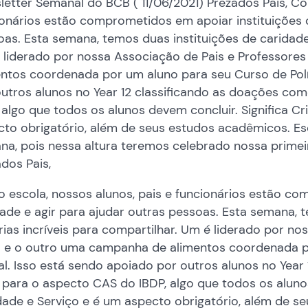
etter Semanal do BCB ( 11/06/2021) Prezados Pais, Co
onários estão comprometidos em apoiar instituições d
as. Esta semana, temos duas instituições de caridade e
 liderado por nossa Associação de Pais e Professore
entos coordenada por um aluno para seu Curso de Polí
outros alunos no Year 12 classificando as doações c
 algo que todos os alunos devem concluir. Significa Cr
cto obrigatório, além de seus estudos acadêmicos. Es
na, pois nessa altura teremos celebrado nossa primei
dos Pais,
 escola, nossos alunos, pais e funcionários estão co
ade e agir para ajudar outras pessoas. Esta semana, 
rias incríveis para compartilhar. Um é liderado por n
) e o outro uma campanha de alimentos coordenada po
al. Isso está sendo apoiado por outros alunos no Yea
para o aspecto CAS do IBDP, algo que todos os alunos 
dade e Serviço e é um aspecto obrigatório, além de s