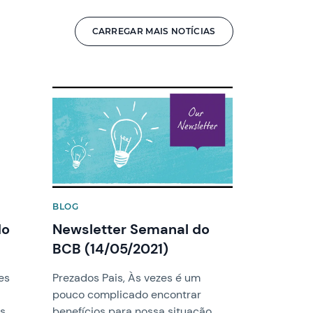
CARREGAR MAIS NOTÍCIAS
News image
BLOG
do
Newsletter Semanal do
BCB (14/05/2021)
es
Prezados Pais, Às vezes é um
pouco complicado encontrar
es
benefícios para nossa situação