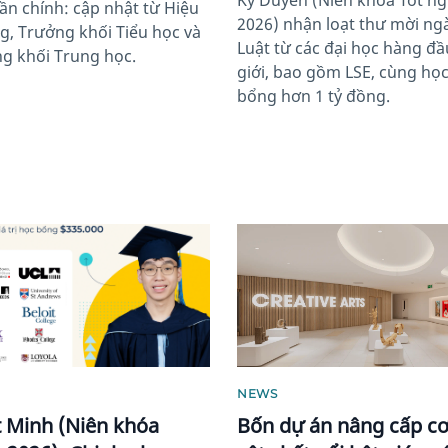
Kỳ Duyên (Niên khóa Tốt ng
ần chính: cập nhật từ Hiệu
2026) nhận loạt thư mời ng
g, Trưởng khối Tiểu học và
Luật từ các đại học hàng đầ
g khối Trung học.
giới, bao gồm LSE, cùng họ
bổng hơn 1 tỷ đồng.
image
News image
NEWS
 Minh (Niên khóa
Bốn dự án nâng cấp cơ