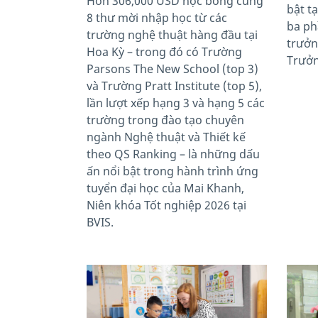
Hơn 306,000 USD học bổng cùng
bật t
8 thư mời nhập học từ các
ba ph
trường nghệ thuật hàng đầu tại
trưởn
Hoa Kỳ – trong đó có Trường
Trưởn
Parsons The New School (top 3)
và Trường Pratt Institute (top 5),
lần lượt xếp hạng 3 và hạng 5 các
trường trong đào tạo chuyên
ngành Nghệ thuật và Thiết kế
theo QS Ranking – là những dấu
ấn nổi bật trong hành trình ứng
tuyển đại học của Mai Khanh,
Niên khóa Tốt nghiệp 2026 tại
BVIS.
News image
News 