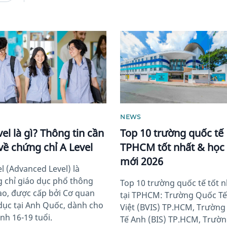
image
News image
NEWS
vel là gì? Thông tin cần
Top 10 trường quốc tế
 về chứng chỉ A Level
TPHCM tốt nhất & học 
mới 2026
el (Advanced Level) là
 chỉ giáo dục phổ thông
Top 10 trường quốc tế tốt n
ao, được cấp bởi Cơ quan
tại TPHCM: Trường Quốc T
dục tại Anh Quốc, dành cho
Việt (BVIS) TP.HCM, Trườn
nh 16-19 tuổi.
Tế Anh (BIS) TP.HCM, Trườ