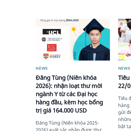
News image
News 
NEWS
NEWS
Đăng Tùng (Niên khóa
Tiêu
2026): nhận loạt thư mời
22/0
ngành Y từ các Đại học
Tiêu 
hàng đầu, kèm học bổng
hàng 
trị giá 164.000 USD
gửi đ
những
Đăng Tùng (Niên khóa 2025-
bật t
2026) xuất sắc nhận được thư