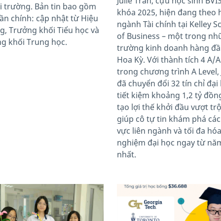
Julie Tran, cựu học sinh BVI
ại trường. Bản tin bao gồm
khóa 2025, hiện đang theo 
ần chính: cập nhật từ Hiệu
ngành Tài chính tại Kelley S
g, Trưởng khối Tiểu học và
of Business – một trong n
g khối Trung học.
trường kinh doanh hàng đầu
Hoa Kỳ. Với thành tích 4 A/
trong chương trình A Level, 
đã chuyển đổi 32 tín chỉ đại
tiết kiệm khoảng 1,2 tỷ đồn
tạo lợi thế khởi đầu vượt trộ
giúp cô tự tin khám phá các
vực liên ngành và tối đa hóa
nghiệm đại học ngay từ nă
nhất.
image
News image