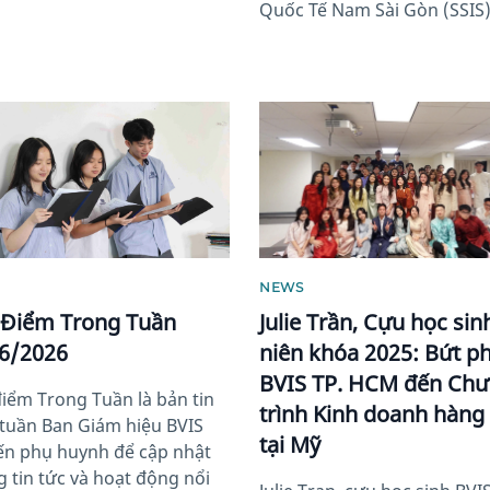
Quốc Tế Nam Sài Gòn (SSIS),
image
News image
NEWS
 Điểm Trong Tuần
Julie Trần, Cựu học sin
6/2026
niên khóa 2025: Bứt ph
BVIS TP. HCM đến Ch
điểm Trong Tuần là bản tin
trình Kinh doanh hàng
tuần Ban Giám hiệu BVIS
tại Mỹ
ến phụ huynh để cập nhật
 tin tức và hoạt động nổi