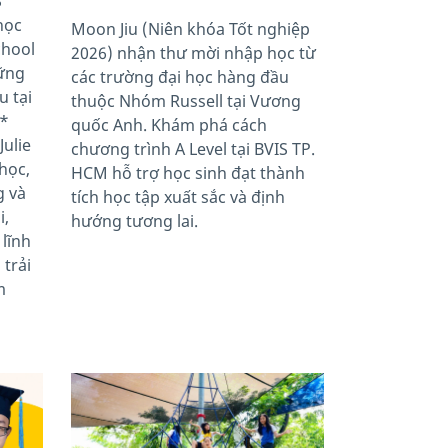
S
học
Moon Jiu (Niên khóa Tốt nghiệp
chool
2026) nhận thư mời nhập học từ
hững
các trường đại học hàng đầu
 tại
thuộc Nhóm Russell tại Vương
A*
quốc Anh. Khám phá cách
Julie
chương trình A Level tại BVIS TP.
 học,
HCM hỗ trợ học sinh đạt thành
g và
tích học tập xuất sắc và định
i,
hướng tương lai.
 lĩnh
 trải
m
News image