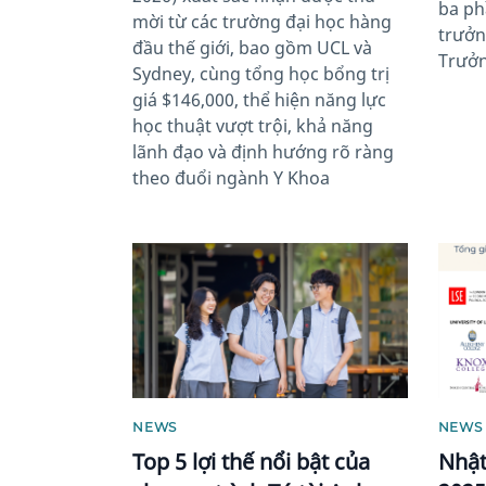
ba ph
mời từ các trường đại học hàng
trưởn
đầu thế giới, bao gồm UCL và
Trưởn
Sydney, cùng tổng học bổng trị
giá $146,000, thể hiện năng lực
học thuật vượt trội, khả năng
lãnh đạo và định hướng rõ ràng
theo đuổi ngành Y Khoa
News image
News 
NEWS
NEWS
Top 5 lợi thế nổi bật của
Nhật