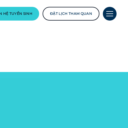
N HỆ TUYỂN SINH
ĐẶT LỊCH THAM QUAN