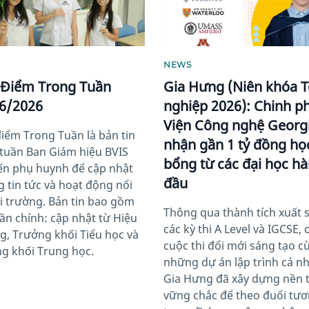
NEWS
 Điểm Trong Tuần
Gia Hưng (Niên khóa T
6/2026
nghiệp 2026): Chinh p
Viện Công nghệ Georg
điểm Trong Tuần là bản tin
nhận gần 1 tỷ đồng họ
tuần Ban Giám hiệu BVIS
bổng từ các đại học h
ến phụ huynh để cập nhật
đầu
 tin tức và hoạt động nổi
ại trường. Bản tin bao gồm
Thông qua thành tích xuất 
ần chính: cập nhật từ Hiệu
các kỳ thi A Level và IGCSE, 
g, Trưởng khối Tiểu học và
cuộc thi đổi mới sáng tạo c
g khối Trung học.
những dự án lập trình cá n
Gia Hưng đã xây dựng nền 
vững chắc để theo đuổi tươ