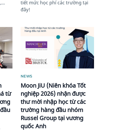
...
tiết mức học phí các trường tại
đây!
News image
NEWS
h
Moon JiU (Niên khóa Tốt
á từ
nghiệp 2026) nhận được
ương
thư mời nhập học từ các
 đầu
trường hàng đầu nhóm
Russel Group tại vương
quốc Anh