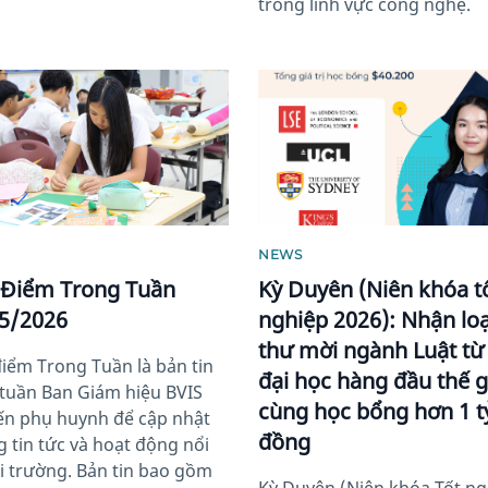
trong lĩnh vực công nghệ.
image
News image
NEWS
 Điểm Trong Tuần
Kỳ Duyên (Niên khóa t
5/2026
nghiệp 2026): Nhận lo
thư mời ngành Luật từ
điểm Trong Tuần là bản tin
đại học hàng đầu thế g
tuần Ban Giám hiệu BVIS
cùng học bổng hơn 1 t
ến phụ huynh để cập nhật
đồng
 tin tức và hoạt động nổi
ại trường. Bản tin bao gồm