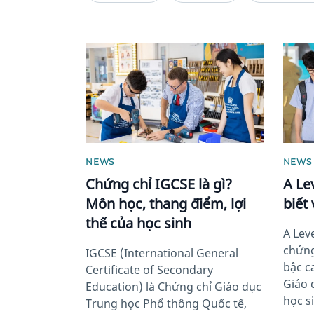
News image
News 
NEWS
NEWS
Chứng chỉ IGCSE là gì?
A Le
Môn học, thang điểm, lợi
biết
thế của học sinh
A Lev
chứng
IGCSE (International General
bậc c
Certificate of Secondary
Giáo 
Education) là Chứng chỉ Giáo dục
học si
Trung học Phổ thông Quốc tế,