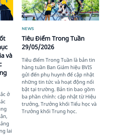
NEWS
ốt
Tiêu Điểm Trong Tuần
hục
29/05/2026
ia và
Tiêu điểm Trong Tuần là bản tin
c
hàng tuần Ban Giám hiệu BVIS
àng
gửi đến phụ huynh để cập nhật
những tin tức và hoạt động nổi
bật tại trường. Bản tin bao gồm
sắc ở
ba phần chính: cập nhật từ Hiệu
các
trưởng, Trưởng khối Tiểu học và
ùng
Trưởng khối Trung học.
hân,
tảng
ng lai