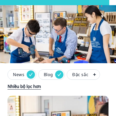
Hero article image
News
Blog
Đặc sắc
Nhiều bộ lọc hơn