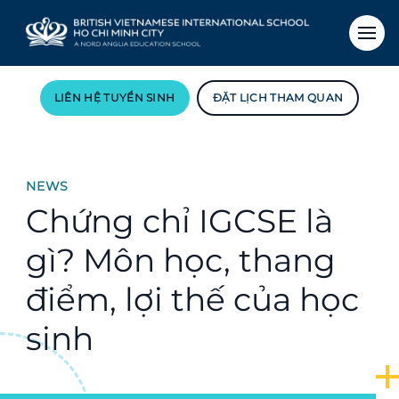
LIÊN HỆ TUYỂN SINH
ĐẶT LỊCH THAM QUAN
NEWS
Chứng chỉ IGCSE là
gì? Môn học, thang
điểm, lợi thế của học
sinh