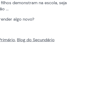
 filhos demonstram na escola, seja
o ...
render algo novo?
Primário
,
Blog do Secundário