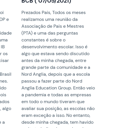
BCB ( 07/05/2021)
oi
Prezados Pais, Todos os meses
BDP e
realizamos uma reunião da
Associação de Pais e Mestres
nidade
(PTA) e uma das perguntas
 uma
constantes é sobre o
 IB
desenvolvimento escolar. Isso é
r os
algo que estava sendo discutido
isar
antes da minha chegada, entre
grande parte da comunidade e a
Brasil
Nord Anglia, depois que a escola
mes.
passou a fazer parte do Nord
sido
Anglia Education Group. Então veio
ois
a pandemia e todas as empresas
dados
em todo o mundo tiveram que
, algo
avaliar sua posição, as escolas não
eram exceção a isso. No entanto,
e a
desde minha chegada, tem havido