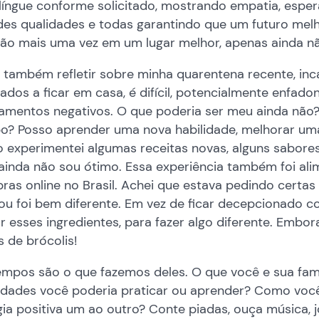
língue conforme solicitado, mostrando empatia, espera
es qualidades e todas garantindo que um futuro melhor
rão mais uma vez em um lugar melhor, apenas ainda n
também refletir sobre minha quarentena recente, inca
ados a ficar em casa, é difícil, potencialmente enfadonh
amentos negativos. O que poderia ser meu ainda não?
o? Posso aprender uma nova habilidade, melhorar uma 
 experimentei algumas receitas novas, alguns sabores
ainda não sou ótimo. Essa experiência também foi ali
as online no Brasil. Achei que estava pedindo certas
ou foi bem diferente. Em vez de ficar decepcionado 
r esses ingredientes, para fazer algo diferente. Embo
s de brócolis!
empos são o que fazemos deles. O que você e sua famí
lidades você poderia praticar ou aprender? Como você
gia positiva um ao outro? Conte piadas, ouça música,