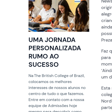
News
origi
alegr
crian
ainda
possí
UMA JORNADA
Preza
PERSONALIZADA
Faz 
RUMO AO
para 
SUCESSO
mome
‘Aind
Na The British College of Brazil,
um di
colocamos os melhores
Esta 
interesses de nossos alunos no
centro de tudo o que fazemos.
cole
Entre em contato com a nossa
Nord 
equipe de Admissões hoje
parte
mesmo para descobrir como