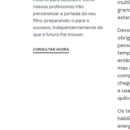
multi
nossos professores irão
grand
personalizar a jornada do seu
esta
filho, preparando-o para o
sucesso, independentemente do
Devo 
que o futuro lhe trouxer.
obrig
pens
CONSULTAR AGORA
temp
então
mas 
compr
cheg
e usa
quilo
Os t
habi
ener