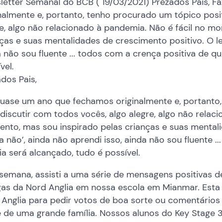
letter Semanal do BCB ( 19/03/2021) Prezados Pais, 
nalmente e, portanto, tenho procurado um tópico posi
e, algo não relacionado à pandemia. Não é fácil no m
ças e suas mentalidades de crescimento positivo. O le
 não sou fluente ... todos com a crença positiva de q
vel.
dos Pais,
quase um ano que fechamos originalmente e, portanto,
discutir com todos vocês, algo alegre, algo não relac
nto, mas sou inspirado pelas crianças e suas mentali
a não’, ainda não aprendi isso, ainda não sou fluente 
a será alcançado, tudo é possível.
semana, assisti a uma série de mensagens positivas de
gas da Nord Anglia em nossa escola em Mianmar. Esta
Anglia para pedir votos de boa sorte ou comentários
 de uma grande família. Nossos alunos do Key Stage 3,