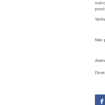
outro
posit
Tenh
Não 
Aten
Diret