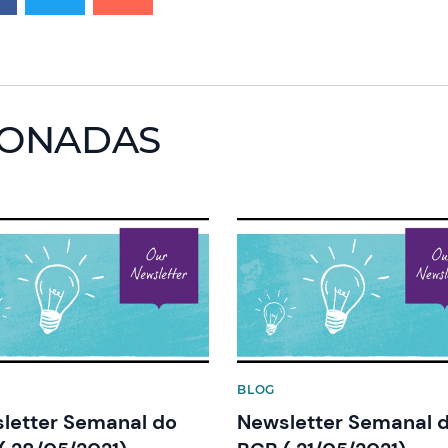
IONADAS
image
News image
BLOG
letter Semanal do
Newsletter Semanal 