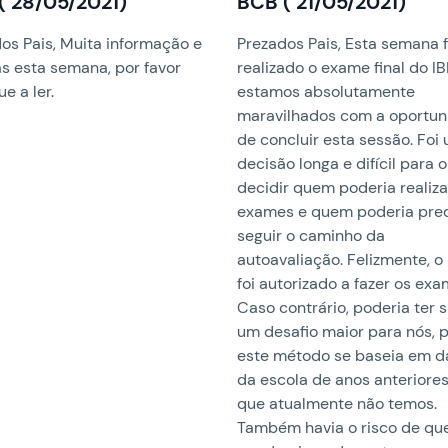
( 28/05/2021)
BCB ( 21/05/2021)
os Pais, Muita informação e
Prezados Pais, Esta semana f
as esta semana, por favor
realizado o exame final do I
e a ler.
estamos absolutamente
maravilhados com a oportu
de concluir esta sessão. Foi
decisão longa e difícil para o
decidir quem poderia realiza
exames e quem poderia prec
seguir o caminho da
autoavaliação. Felizmente, o 
foi autorizado a fazer os exa
Caso contrário, poderia ter 
um desafio maior para nós, p
este método se baseia em 
da escola de anos anteriores
que atualmente não temos.
Também havia o risco de qu