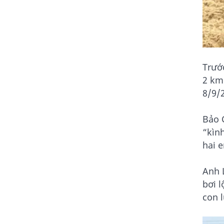
Trước
2 km
8/9/
Bảo C
“kìn
hai 
Anh 
bơi l
con 