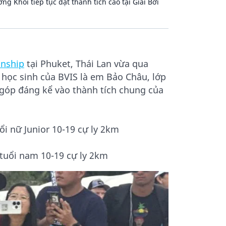
g Khôi tiếp tục đạt thành tích cao tại Giải Bơi
nship
tại Phuket, Thái Lan vừa qua
i học sinh của BVIS là em Bảo Châu, lớp
 góp đáng kể vào thành tích chung của
uổi nữ Junior 10-19 cự ly 2km
 tuổi nam 10-19 cự ly 2km