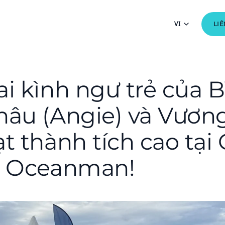
VI
LIÊ
ai kình ngư trẻ của 
hâu (Angie) và Vương
t thành tích cao tại
ế Oceanman!