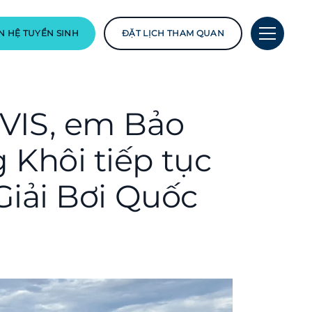
N HỆ TUYỂN SINH
ĐẶT LỊCH THAM QUAN
BVIS, em Bảo
 Khôi tiếp tục
 Giải Bơi Quốc