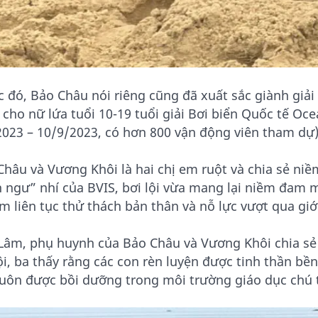
 đó, Bảo Châu nói riêng cũng đã xuất sắc giành giải 
 cho nữ lứa tuổi 10-19 tuổi giải Bơi biển Quốc tế O
2023 – 10/9/2023, có hơn 800 vận động viên tham dự
hâu và Vương Khôi là hai chị em ruột và chia sẻ niềm
h ngư” nhí của BVIS, bơi lội vừa mang lại niềm đam m
em liên tục thử thách bản thân và nỗ lực vượt qua gi
Lâm, phụ huynh của Bảo Châu và Vương Khôi chia sẻ 
ội, ba thấy rằng các con rèn luyện được tinh thần bề
luôn được bồi dưỡng trong môi trường giáo dục chú 