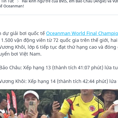
Tin Tức
Hai kình ngư trẻ của BVIS, em Bảo Châu (Angie) và Vươn
tế Oceanman!
 dự giải bơi quốc tế
Oceanman World Final Champio
1.500 vận động viên từ 72 quốc gia trên thế giới, ha
 Vương Khôi, lớp 6 tiếp tục đạt thứ hạng cao và đóng
tuyển bơi Việt Nam.
Bảo Châu: Xếp hạng 13 (thành tích 41:07 phút) lứa t
Vương Khôi: Xếp hạng 14 (thành tích 42:44 phút) lứa