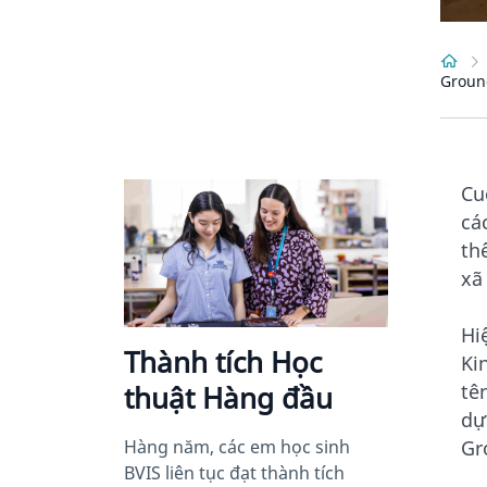
Groun
Cu
cá
th
xã
Hi
Thành tích Học
Ki
tê
thuật Hàng đầu
dự
Gr
Hàng năm, các em học sinh
BVIS liên tục đạt thành tích