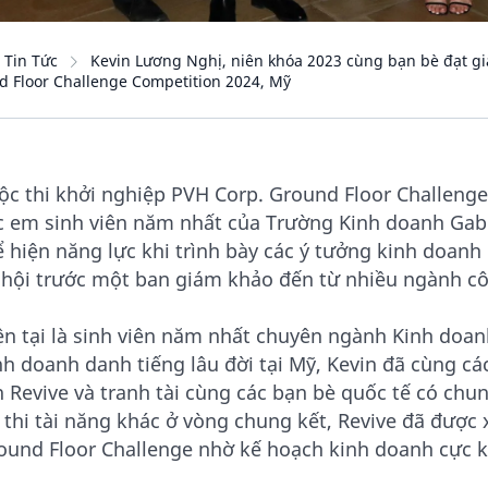
Tin Tức
Kevin Lương Nghị, niên khóa 2023 cùng bạn bè đạt giả
d Floor Challenge Competition 2024, Mỹ
ộc thi khởi nghiệp PVH Corp. Ground Floor Challenge
c em sinh viên năm nhất của Trường Kinh doanh Gabe
ể hiện năng lực khi trình bày các ý tưởng kinh doan
 hội trước một ban giám khảo đến từ nhiều ngành c
ện tại là sinh viên năm nhất chuyên ngành Kinh doanh
nh doanh danh tiếng lâu đời tại Mỹ, Kevin đã cùng c
n Revive và tranh tài cùng các bạn bè quốc tế có c
 thi tài năng khác ở vòng chung kết, Revive đã được 
ound Floor Challenge nhờ kế hoạch kinh doanh cực k