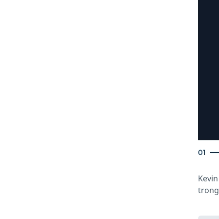
01
 BVIS.
Kevin
trong