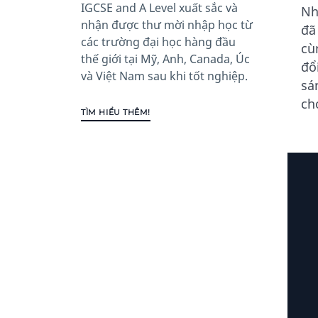
IGCSE and A Level xuất sắc và
Nh
nhận được thư mời nhập học từ
đã
các trường đại học hàng đầu
cù
thế giới tại Mỹ, Anh, Canada, Úc
đổ
và Việt Nam sau khi tốt nghiệp.
sá
ch
TÌM HIỂU THÊM!