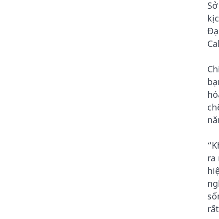
Sở
kị
Đạ
Ca
Ch
bạ
hó
ch
nă
“K
ra
hi
ng
số
rấ