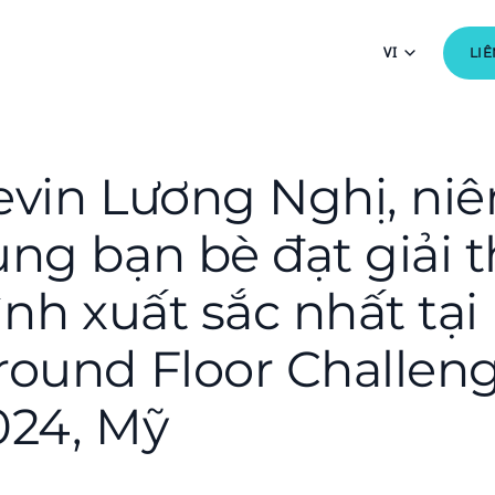
VI
LIÊ
evin Lương Nghị, niê
ùng bạn bè đạt giải 
rình xuất sắc nhất tạ
round Floor Challen
024, Mỹ