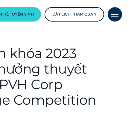
N HỆ TUYỂN SINH
ĐẶT LỊCH THAM QUAN
n khóa 2023
thưởng thuyết
i PVH Corp
ge Competition