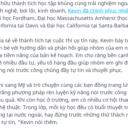
 hữu thành tích học tập khủng cùng trải nghiệm ngo
ch nghệ, bơi lội, kinh doanh,
Kevin đã chinh phục nhi
i học Fordham, Đại học Massachusetts Amherst (học
lifornia tại Davis và Đại học California tại Santa Barb
ia sẻ về thành tích tại cuộc thi uy tín này, Kevin bày
n bè với hướng dẫn và phản hồi giúp nhóm của em n
a tiềm năng của bản kế hoạch. Em cho rằng bên cạn
ẽ nhiều đầu tư, yếu tố hàng đầu giúp nhóm em ghi đi
ng nói trước công chúng đầy tự tin và thuyết phục.
hi sang Mỹ và trò chuyện cùng các bạn đồng trang l
 rằng phương pháp rèn luyện kỹ năng nói trước công 
ệu quả. Khi còn học ở trường, em có nhiều cơ hội tha
hệ thuật. Trong lớp, mỗi kỳ học đều có buổi thuyết tr
ng tại nước ngoài, hay đứng trước những thử thách 
t tự tin, “Kevin nói thêm.