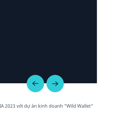
IA 2023 với dự án kinh doanh "Wild Wallet"
Kevin và nhóm 
trong thời gian