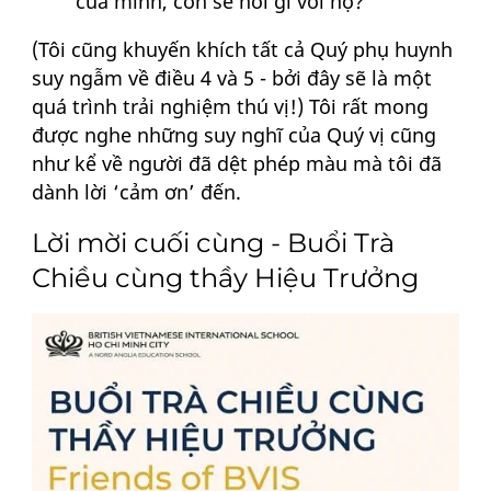
của mình, con sẽ nói gì với họ?
(Tôi cũng khuyến khích tất cả Quý phụ huynh
suy ngẫm về điều 4 và 5 - bởi đây sẽ là một
quá trình trải nghiệm thú vị!) Tôi rất mong
được nghe những suy nghĩ của Quý vị cũng
như kể về người đã dệt phép màu mà tôi đã
dành lời ‘cảm ơn’ đến.
Lời mời cuối cùng - Buổi Trà
Chiều cùng thầy Hiệu Trưởng