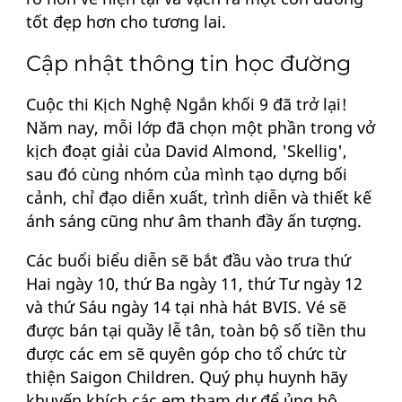
tốt đẹp hơn cho tương lai.
Cập nhật thông tin học đường
Cuộc thi Kịch Nghệ Ngắn khối 9 đã trở lại!
Năm nay, mỗi lớp đã chọn một phần trong vở
kịch đoạt giải của David Almond, 'Skellig',
sau đó cùng nhóm của mình tạo dựng bối
cảnh, chỉ đạo diễn xuất, trình diễn và thiết kế
ánh sáng cũng như âm thanh đầy ấn tượng.
Các buổi biểu diễn sẽ bắt đầu vào trưa thứ
Hai ngày 10, thứ Ba ngày 11, thứ Tư ngày 12
và thứ Sáu ngày 14 tại nhà hát BVIS. Vé sẽ
được bán tại quầy lễ tân, toàn bộ số tiền thu
được các em sẽ quyên góp cho tổ chức từ
thiện Saigon Children. Quý phụ huynh hãy
khuyến khích các em tham dự để ủng hộ