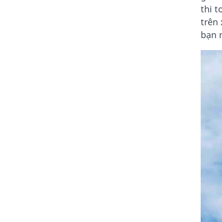
thi t
trên
bạn 