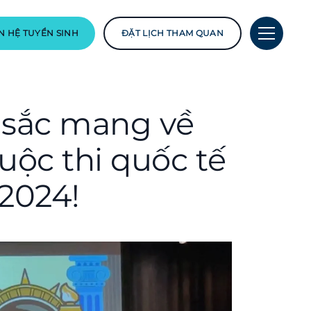
N HỆ TUYỂN SINH
ĐẶT LỊCH THAM QUAN
 sắc mang về
ộc thi quốc tế
2024!