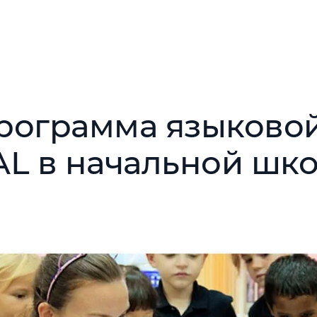
рограмма языково
AL в начальной шк