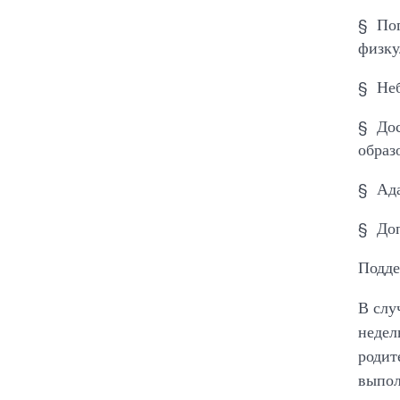
§ Пог
физку
§ Неб
§ Дос
образ
§ Ада
§ Доп
Подде
В слу
недел
родит
выпол