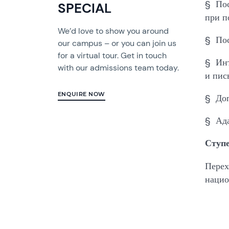
§ Пос
SPECIAL
при п
We’d love to show you around
§ Пос
our campus – or you can join us
for a virtual tour. Get in touch
§ Инт
with our admissions team today.
и пис
ENQUIRE NOW
§ Доп
§ Ада
Ступе
Перех
нацио