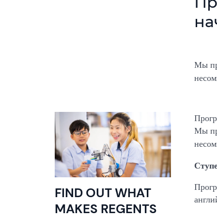
Пр
на
Мы пр
несом
Прогр
Мы пр
несом
Ступе
Прогр
FIND OUT WHAT
англи
MAKES REGENTS