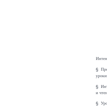
Интен
§ Про
уроки
§ Инт
и чте
§ Уро