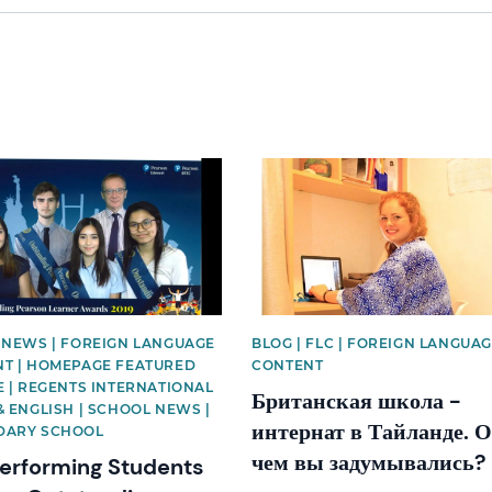
mage
News image
 NEWS | FOREIGN LANGUAGE
BLOG | FLC | FOREIGN LANGUA
T | HOMEPAGE FEATURED
CONTENT
E | REGENTS INTERNATIONAL
Британская школа -
& ENGLISH | SCHOOL NEWS |
интернат в Тайланде. 
DARY SCHOOL
чем вы задумывались?
erforming Students