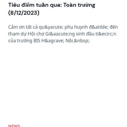
Tiêu điểm tuần qua: Toàn trường
(8/12/2023)
Cảm ơn tất cả qu&yacute; phụ huynh đ&atilde; đến
tham dự Hội chợ Gi&aacute;ng sinh đầu ti&ecirc;n
của trường BIS H&agrave; Nội.&nbsp;
News image
NEWS