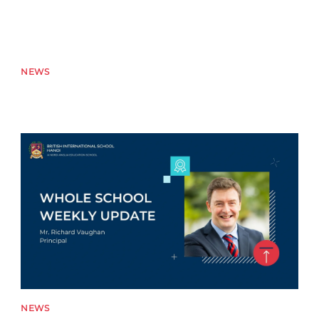
NEWS
News image
NEWS