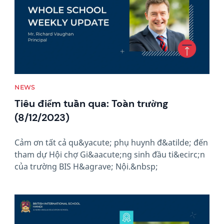
NEWS
Tiêu điểm tuần qua: Toàn trường
(8/12/2023)
Cảm ơn tất cả qu&yacute; phụ huynh đ&atilde; đến
tham dự Hội chợ Gi&aacute;ng sinh đầu ti&ecirc;n
của trường BIS H&agrave; Nội.&nbsp;
News image