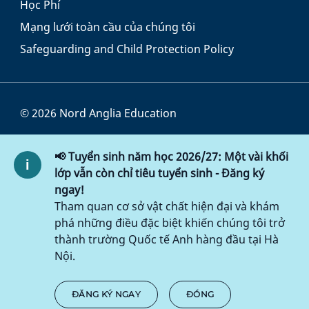
Học Phí
Mạng lưới toàn cầu của chúng tôi
Safeguarding and Child Protection Policy
© 2026 Nord Anglia Education
Điều khoản và Điều kiện
📢 Tuyển sinh năm học 2026/27: Một vài khối
Chính sách Cookie
lớp vẫn còn chỉ tiêu tuyển sinh - Đăng ký
ngay!
Chính sách bảo mật
Tham quan cơ sở vật chất hiện đại và khám
phá những điều đặc biệt khiến chúng tôi trở
Chính sách truy cập
thành trường Quốc tế Anh hàng đầu tại Hà
Nội.
ĐĂNG KÝ NGAY
ĐÓNG