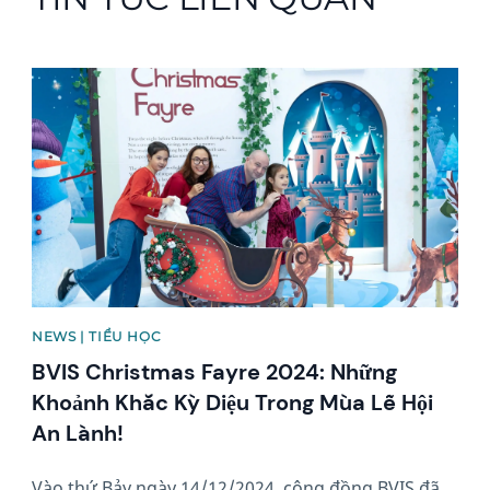
News image
NEWS | TIỂU HỌC
BVIS Christmas Fayre 2024: Những
Khoảnh Khắc Kỳ Diệu Trong Mùa Lễ Hội
An Lành!
Vào thứ Bảy ngày 14/12/2024, cộng đồng BVIS đã