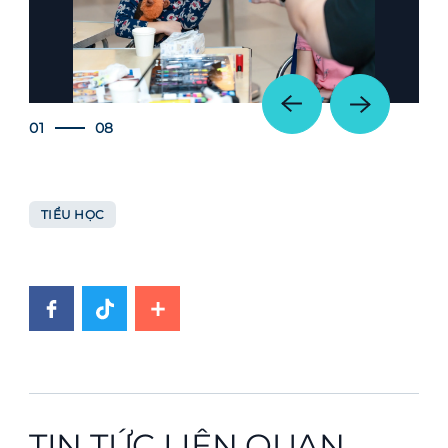
01
08
TIỂU HỌC
TIN TỨC LIÊN QUAN