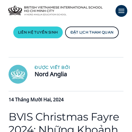
LIÊN HỆ TUYỂN SINH
ĐẶT LỊCH THAM QUAN
ĐƯỢC VIẾT BỞI
Nord Anglia
14 Tháng Mười Hai, 2024
BVIS Christmas Fayre
2024: Những Khoảnh