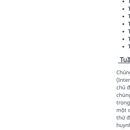
Tuầ
Chúng
(Inte
chủ đ
chúng
trọng
một c
thứ đ
huyn