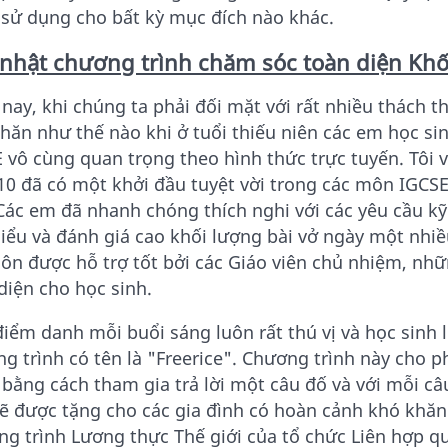
sử dụng cho bất kỳ mục đích nào khác.
nhật chương trình chăm sóc toàn diện Khố
nay, khi chúng ta phải đối mặt với rất nhiều thách t
hăn như thế nào khi ở tuổi thiếu niên các em học sin
 vô cùng quan trọng theo hình thức trực tuyến. Tôi 
10 đã có một khởi đầu tuyệt vời trong các môn IGCSE 
Các em đã nhanh chóng thích nghi với các yêu cầu kỹ 
iểu và đánh giá cao khối lượng bài vở ngày một nhi
ôn được hỗ trợ tốt bởi các Giáo viên chủ nhiệm, nhữ
diện cho học sinh.
điểm danh mỗi buổi sáng luôn rất thú vị và học sinh 
g trình có tên là "Freerice". Chương trình này cho 
bằng cách tham gia trả lời một câu đố và với mỗi câu
ẽ được tặng cho các gia đình có hoàn cảnh khó khăn
g trình Lương thực Thế giới của tổ chức Liên hợp q