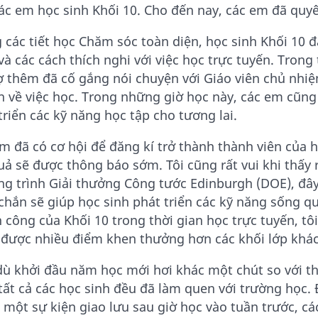
ác em học sinh Khối 10. Cho đến nay, các em đã quy
 các tiết học Chăm sóc toàn diện, học sinh Khối 10 đ
và các cách thích nghi với việc học trực tuyến. Trong
ợ thêm đã cố gắng nói chuyện với Giáo viên chủ nhiệ
n về việc học. Trong những giờ học này, các em cũng 
triển các kỹ năng học tập cho tương lai.
m đã có cơ hội để đăng kí trở thành thành viên của 
uả sẽ được thông báo sớm. Tôi cũng rất vui khi thấy
g trình Giải thưởng Công tước Edinburgh (DOE), đây 
chắn sẽ giúp học sinh phát triển các kỹ năng sống 
 công của Khối 10 trong thời gian học trực tuyến, tô
được nhiều điểm khen thưởng hơn các khối lớp khác
ù khởi đầu năm học mới hơi khác một chút so với thư
tất cả các học sinh đều đã làm quen với trường học. 
 một sự kiện giao lưu sau giờ học vào tuần trước, cá