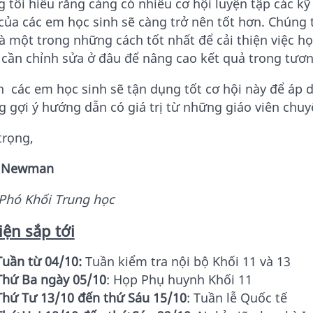
 tôi hiểu rằng càng có nhiều cơ hội luyện tập các kỹ 
của các em học sinh sẽ càng trở nên tốt hơn. Chúng 
là một trong những cách tốt nhất để cải thiện việc họ
cần chỉnh sửa ở đâu để nâng cao kết quả trong tương
in các em học sinh sẽ tận dụng tốt cơ hội này để áp
 gợi ý hướng dẫn có giá trị từ những giáo viên chu
trọng,
s Newman
Phó Khối Trung học
iện sắp tới
Tuần từ 04/10:
Tuần kiểm tra nội bộ Khối 11 và 13
Thứ Ba ngày 05/10
: Họp Phụ huynh Khối 11
Thứ Tư 13/10 đến thứ Sáu 15/10
: Tuần lễ Quốc tế