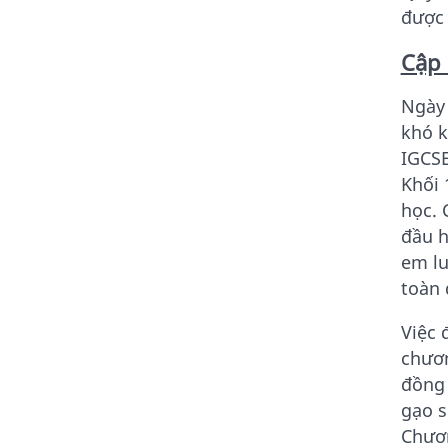
được 
Cập 
Ngày 
khó k
IGCSE
Khối 
học. 
đầu h
em lu
toàn 
Việc 
chươn
đồng 
gạo s
Chươn