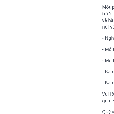
Một p
tương
về hà
nói v
- Ngh
- Mô 
- Mô 
- Bạn
- Bạn
Vui l
qua e
Quý v