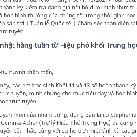
thành kỳ kiểm tra đánh giá nội bộ dưới hình thức t
à học bình thường của chúng tôi trong thời gian học 
ện sắp tới
|
Tuần lễ Quốc tế
|
Chăm sóc toàn diện tại
rực tuyến
nhật hàng tuần từ Hiệu phó khối Trung h
phụ huynh thân mến,
này, các em học sinh Khối 11 và 13 sẽ hoàn thành kỳ
trực tuyến, minh chứng cho mục tiêu dạy và học bìn
học trực tuyến.
uyên môn của nhà trường, đứng đầu là cô Stephanie 
 Gemma Acher (Trợ lý Hiệu Phó Trung Học) đã cùng 
tuyến tốt nhất, cùng với sự hỗ trợ nhiệt tình từ các g