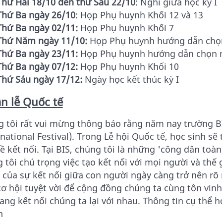
Thứ Hai 18/10 đến thứ Sáu 22/10
: Nghỉ giữa học kỳ I
Thứ Ba ngày 26/10
: Họp Phụ huynh Khối 12 và 13
Thứ Ba ngày 02/11:
Họp Phụ huynh Khối 7
Thứ Năm ngày 11/10:
Họp Phụ huynh hướng dẫn chọ
Thứ Ba ngày 23/11:
Họp Phụ huynh hướng dẫn chọn 
Thứ Ba ngày 07/12:
Họp Phụ huynh Khối 10
Thứ Sáu ngày 17/12:
Ngày học kết thúc kỳ I
n lễ Quốc tế
 tôi rất vui mừng thông báo rằng năm nay trường BI
rnational Festival). Trong Lễ hội Quốc tế, học sinh sẽ
ề kết nối. Tại BIS, chúng tôi là những 'công dân toà
 tôi chú trọng việc tạo kết nối với mọi người và thế 
 của sự kết nối giữa con người ngày càng trở nên rõ r
ơ hội tuyệt vời để cộng đồng chúng ta cùng tôn vin
ang kết nối chúng ta lại với nhau. Thông tin cụ thể 
h