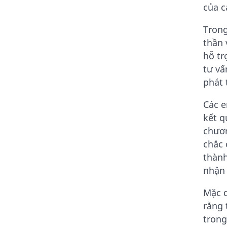
của c
Trong
thần 
hỗ tr
tư vấ
phát 
Các e
kết q
chươn
chắc 
thành
nhận 
Mặc d
rằng 
trong