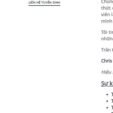
Chúng
LIÊN HỆ TUYỂN SINH
thức 
viên 
mình 
Tôi t
những
Trân 
Chri
Hiệu 
Sự k