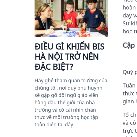
hoàn 
dạy v
Sự ki
học t
Cập 
ĐIỀU GÌ KHIẾN BIS
HÀ NỘI TRỞ NÊN
ĐẶC BIỆT?
Quý 
Hãy ghé tham quan trường của
Tuần 
chúng tôi, nơi quý phụ huynh
thức 
sẽ gặp gỡ đội ngũ giáo viên
gian 
hàng đầu thế giới của nhà
trường và có cái nhìn chân
Tổ ch
thực về môi trường học tập
và cô
toàn diện tại đây.
trực 