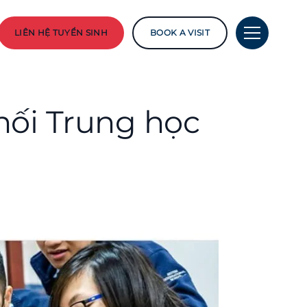
LIÊN HỆ TUYỂN SINH
BOOK A VISIT
hối Trung học