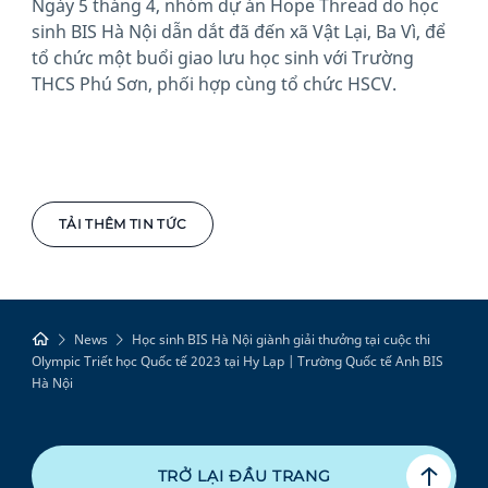
Ngày 5 tháng 4, nhóm dự án Hope Thread do học
sinh BIS Hà Nội dẫn dắt đã đến xã Vật Lại, Ba Vì, để
tổ chức một buổi giao lưu học sinh với Trường
THCS Phú Sơn, phối hợp cùng tổ chức HSCV.
TẢI THÊM TIN TỨC
News
Học sinh BIS Hà Nội giành giải thưởng tại cuộc thi
Olympic Triết học Quốc tế 2023 tại Hy Lạp | Trường Quốc tế Anh BIS
Hà Nội
TRỞ LẠI ĐẦU TRANG