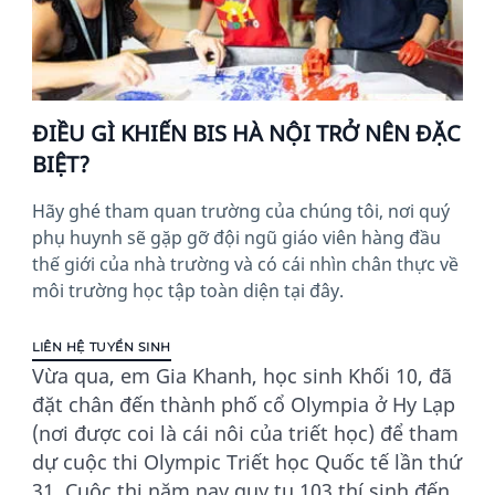
ĐIỀU GÌ KHIẾN BIS HÀ NỘI TRỞ NÊN ĐẶC
BIỆT?
Hãy ghé tham quan trường của chúng tôi, nơi quý
phụ huynh sẽ gặp gỡ đội ngũ giáo viên hàng đầu
thế giới của nhà trường và có cái nhìn chân thực về
môi trường học tập toàn diện tại đây.
LIÊN HỆ TUYỂN SINH
Vừa qua, em Gia Khanh, học sinh Khối 10, đã
đặt chân đến thành phố cổ Olympia ở Hy Lạp
(nơi được coi là cái nôi của triết học) để tham
dự cuộc thi Olympic Triết học Quốc tế lần thứ
31. Cuộc thi năm nay quy tụ 103 thí sinh đến