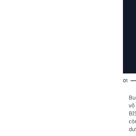
01
Bu
vô
BI
cò
dư