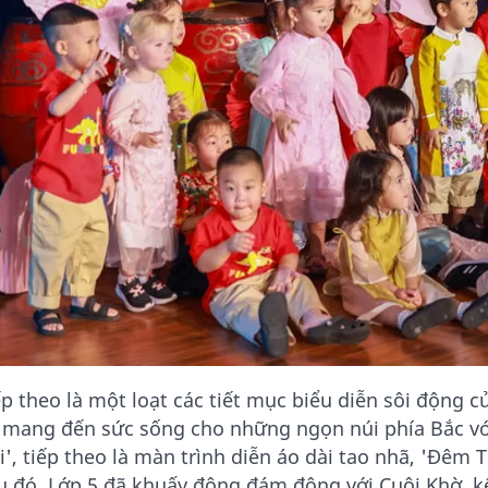
ếp theo là một loạt các tiết mục biểu diễn sôi động củ
 mang đến sức sống cho những ngọn núi phía Bắc vớ
i', tiếp theo là màn trình diễn áo dài tao nhã, 'Đêm T
u đó, Lớp 5 đã khuấy động đám đông với Cuội Khờ, kể 