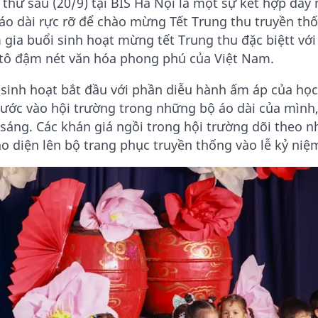
thứ sáu (20/9) tại BIS Hà Nội là một sự kết hợp đầy 
áo dài rực rỡ để chào mừng Tết Trung thu truyền th
 gia buổi sinh hoạt mừng tết Trung thu đặc biệtt vớ
 tô đậm nét văn hóa phong phú của Việt Nam.
 sinh hoạt bắt đầu với phần diễu hành ấm áp của học
ước vào hội trường trong những bộ áo dài của mình,
 sáng. Các khán giá ngồi trong hội trường dõi theo n
ào diện lên bộ trang phục truyền thống vào lễ kỷ niệ