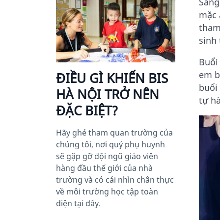
Sáng 
mặc 
tham
sinh
Buổi
em b
ĐIỀU GÌ KHIẾN BIS
buổi
HÀ NỘI TRỞ NÊN
tự h
ĐẶC BIỆT?
Hãy ghé tham quan trường của
chúng tôi, nơi quý phụ huynh
sẽ gặp gỡ đội ngũ giáo viên
hàng đầu thế giới của nhà
trường và có cái nhìn chân thực
về môi trường học tập toàn
diện tại đây.