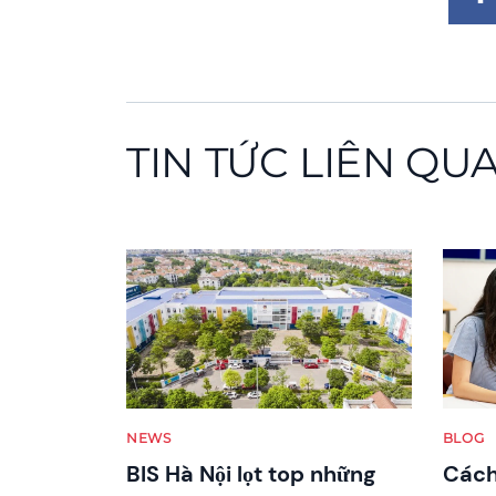
TIN TỨC LIÊN QU
News image
News 
NEWS
BLOG
BIS Hà Nội lọt top những
Cách