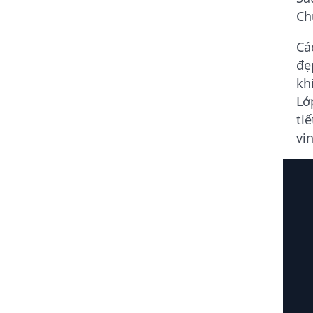
Ch
Cá
đẹ
kh
Lớ
ti
vi