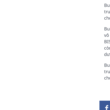
Bu
tr
ch
Bu
vô
BI
cò
dư
Bu
tr
ch