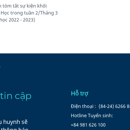
n tóm tắt sự kiện khối
 Học trong tuần 2/Tháng 3
học 2022 - 2023)
n
Hỗ trợ
tin cập
Điện thoại :
(84-24) 6266 
Hotline Tuyển sinh:
ụ huynh sẽ
+84 981 626 100
à thông báo