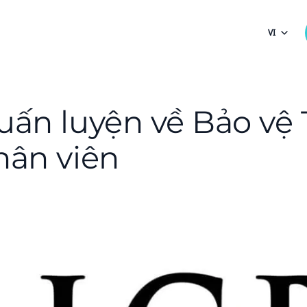
VI
uấn luyện về Bảo vệ
hân viên