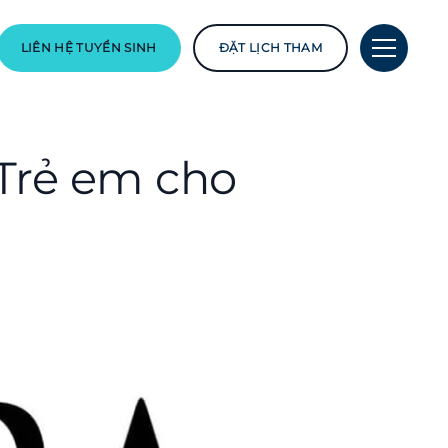
LIÊN HỆ TUYỂN SINH
ĐẶT LỊCH THAM
 Trẻ em cho