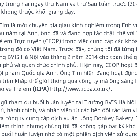
ày trong hai ngày thứ Năm và thứ Sáu tuần trước (20
không thuộc khối giảng dạy.
Tim là một chuyên gia giàu kinh nghiệm trong lĩnh v
lâu năm tại Anh, ông đã và đang hợp tác chặt chẽ vớ
rẻ em Trực tuyến (CEOP) trong việc cung cấp các khóa
 trong đó có Việt Nam. Trước đây, chúng tôi đã từng 
ng BVIS Hà Nội vào tháng 2 năm 2014 cho toàn thể gi
h phủ và quan chức chính phủ. Hiện nay, CEOP hoạt 
Tội phạm Quốc gia Anh. Ông Tim hiện đang hoạt động
n trên khắp thế giới thông qua công ty mà ông sáng 
ảo vệ Trẻ em
(ICPA)
http://www.icpa.co.uk/
.
ngũ tham dự buổi huấn luyện tại Trường BVIS Hà Nội 
rì, hành chính, và nhân viên từ các bên đối tác làm v
và công ty cung cấp dịch vụ ăn uống Donkey Bakery.
hiếm thính nhưng chúng tôi đã không gặp bất kỳ khó 
 buổi huấn luyện nhờ có một phiên dịch viên sử dụng