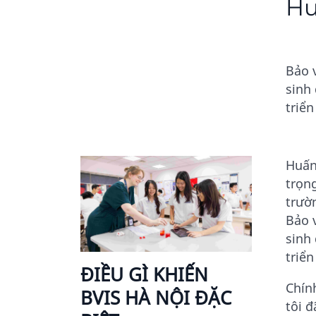
Hu
Bảo v
sinh
triển
Huấn
trọn
trườ
Bảo v
sinh
triển
ĐIỀU GÌ KHIẾN
Chín
BVIS HÀ NỘI ĐẶC
tôi 