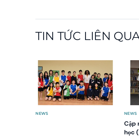
TIN TỨC LIÊN QU
News image
News 
NEWS
NEWS
Cập 
học (