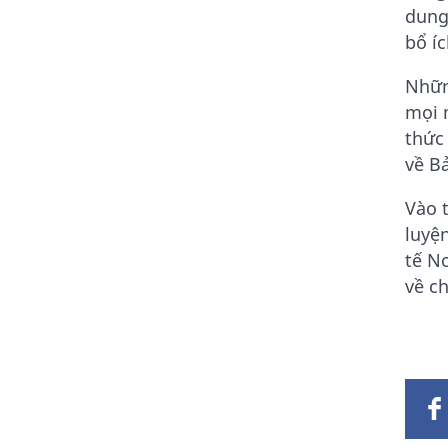
dung
bổ íc
Nhữn
mọi n
thức
về B
Vào 
luyệ
tế N
về c