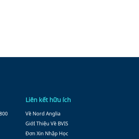
Liên kết hữu ích
8800
Về Nord Anglia
GiớI Thiệu Về BVIS
Đơn Xin Nhập Học