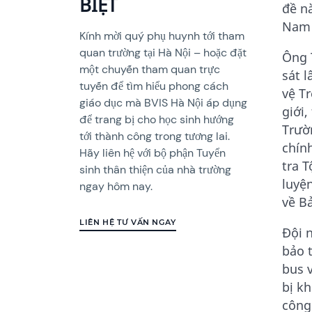
BIỆT
đề n
Nam 
Kính mời quý phụ huynh tới tham
quan trường tại Hà Nội – hoặc đặt
Ông 
một chuyến tham quan trực
sát 
tuyến để tìm hiểu phong cách
vệ T
giáo dục mà BVIS Hà Nội áp dụng
giới,
để trang bị cho học sinh hướng
Trườ
tới thành công trong tương lai.
chín
Hãy liên hệ với bộ phận Tuyển
tra 
sinh thân thiện của nhà trường
luyệ
ngay hôm nay.
về B
LIÊN HỆ TƯ VẤN NGAY
Đội 
bảo t
bus 
bị k
công