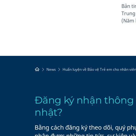
Bản ti
Trung
(Năm 
News
Huấn luyện về Bảo vệ Trẻ em cho nhân viê
Đăng ký nhận thông 
nhật?
Bằng cách đăng ký theo dõi, quý ph
nhận được những tin tức, sự kiện v